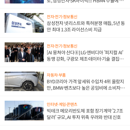
토, 삼성전자·SK하이닉스 HBM4 수율에 주
도권 갈린다
전자·전기·정보통신
삼성전자 넷리스트와 특허분쟁 매듭, 5년 동
안 최대 1.3조 라이선스비 지급
전자·전기·정보통신
[AI 뭉쳐야 산다⑧] LG·엔비디아 '피지컬 AI'
동맹 강화, 구광모 제조·데이터·기술 결집
해 종합 로보틱스 기업으로
자동차·부품
BYD코리아 가격 앞세워 수입차 4위 올랐지
만, BMW·벤츠보다 높은 공임비에 소비자
불만 폭발
인터넷·게임·콘텐츠
빅테크 메모리반도체 포함 장기계약 '2.7조
달러' 규모, AI 투자 위축 우려와 반대 신호