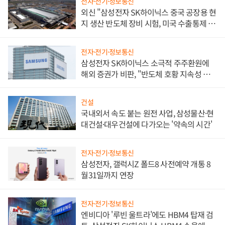
전자·전기·정보통신
외신 "삼성전자 SK하이닉스 중국 공장용 현
지 생산 반도체 장비 시험, 미국 수출통제 대
비"
전자·전기·정보통신
삼성전자 SK하이닉스 소극적 주주환원에
해외 증권가 비판, "반도체 호황 지속성 의
문"
건설
국내외서 속도 붙는 원전 사업, 삼성물산·현
대건설·대우건설에 다가오는 '약속의 시간'
전자·전기·정보통신
삼성전자, 갤럭시Z 폴드8 사전예약 개통 8
월31일까지 연장
전자·전기·정보통신
엔비디아 '루빈 울트라'에도 HBM4 탑재 검