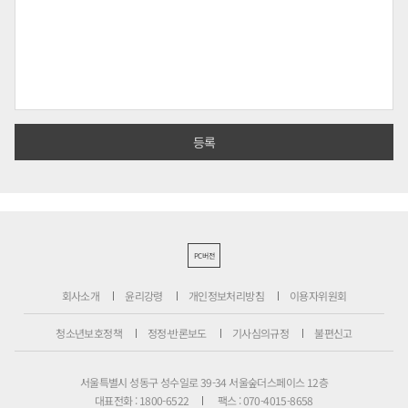
PC버전
회사소개
윤리강령
개인정보처리방침
이용자위원회
청소년보호정책
정정·반론보도
기사심의규정
불편신고
서울특별시 성동구 성수일로 39-34 서울숲더스페이스 12층
대표전화 : 1800-6522
팩스 : 070-4015-8658