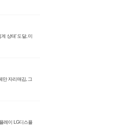
계 상태' 도달, 미
페만 자리매김, 그
스플레이 LG디스플