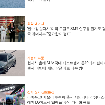
화학·에너지
'한수원 협력사' 미국 오클로 SMR 연구용 원자로 '임
국 에너지부 "중요한 이정표"
자동차·부품
현대차 올해 SUV 국내 베스트셀러 톱10에서 싼타
랜저·아반떼 '세단 쌍끌이'로 내수 방어
전자·전기·정보통신
아이폰18 '메모리 부족'에 출시 지연되나, 삼성디
레이 LG이노텍 '탈애플' 수익 다각화 속도