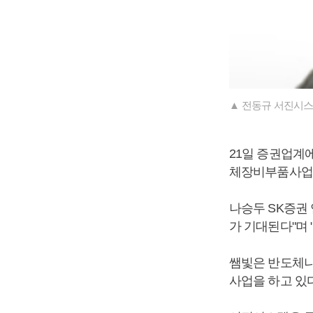
▲ 전동규 서진시스
21일 증권업계
체장비부품사업에
나승두 SK증권
가 기대된다"며 
쌤빛은 반도체나
사업을 하고 있