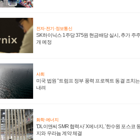
전자·전기·정보통신
SK하이닉스 1주당 375원 현금배당 실시, 추가 주
개 예정
사회
미국 법원 "트럼프 정부 풍력 프로젝트 동결 조치는 
내려
화학·에너지
'DL이앤씨 SMR 협력사' X에너지, '한수원 포스코
지와 우라늄 계약 체결