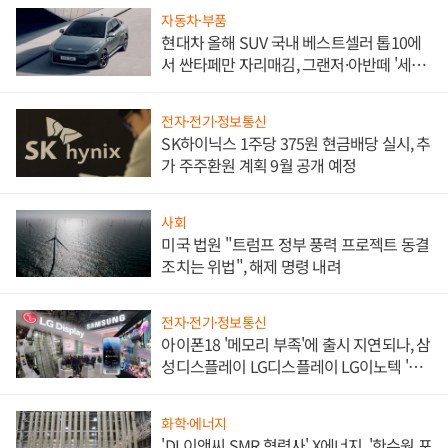
자동차·부품
현대차 올해 SUV 국내 베스트셀러 톱10에
서 싼타페만 자리매김, 그랜저·아반떼 '세단
쌍끌이'로 내수 방어
전자·전기·정보통신
SK하이닉스 1주당 375원 현금배당 실시, 추
가 주주환원 계획 9월 공개 예정
사회
미국 법원 "트럼프 정부 풍력 프로젝트 동결
조치는 위법", 해제 명령 내려
전자·전기·정보통신
아이폰18 '메모리 부족'에 출시 지연되나, 삼
성디스플레이 LG디스플레이 LG이노텍 '탈
애플' 수익 다각화 속도
화학·에너지
'DL이앤씨 SMR 협력사' X에너지, '한수원 포