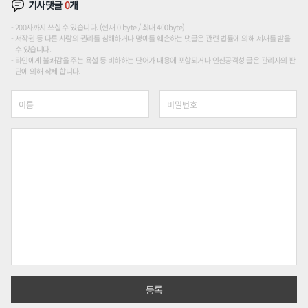
기사댓글
0
개
200자까지 쓰실 수 있습니다. (현재 0 byte / 최대 400byte)
저작권 등 다른 사람의 권리를 침해하거나 명예를 훼손하는 댓글은 관련 법률에 의해 제재를 받을
수 있습니다.
타인에게 불쾌감을 주는 욕설 등 비하하는 단어가 내용에 포함되거나 인신공격성 글은 관리자의 판
단에 의해 삭제 합니다.