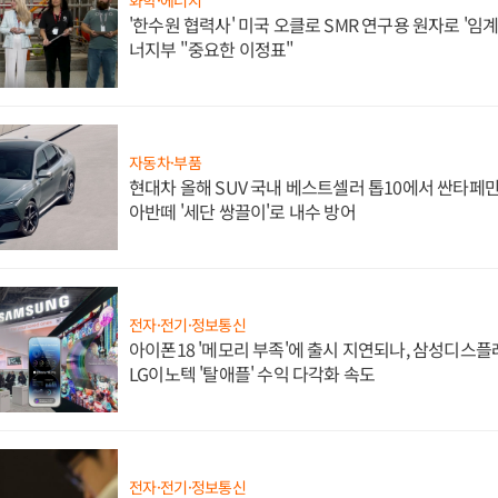
화학·에너지
'한수원 협력사' 미국 오클로 SMR 연구용 원자로 '임계 
너지부 "중요한 이정표"
자동차·부품
현대차 올해 SUV 국내 베스트셀러 톱10에서 싼타페만
아반떼 '세단 쌍끌이'로 내수 방어
전자·전기·정보통신
아이폰18 '메모리 부족'에 출시 지연되나, 삼성디스
LG이노텍 '탈애플' 수익 다각화 속도
전자·전기·정보통신