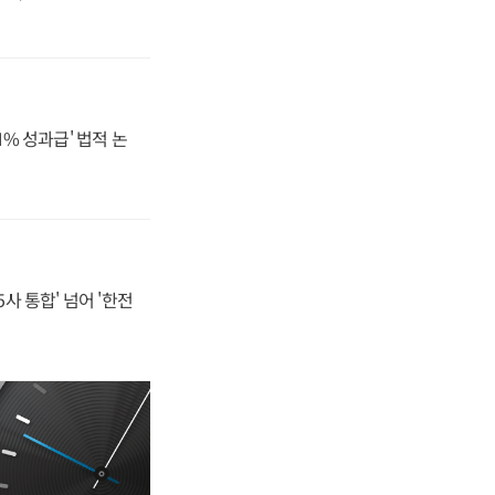
N% 성과급' 법적 논
사 통합' 넘어 '한전