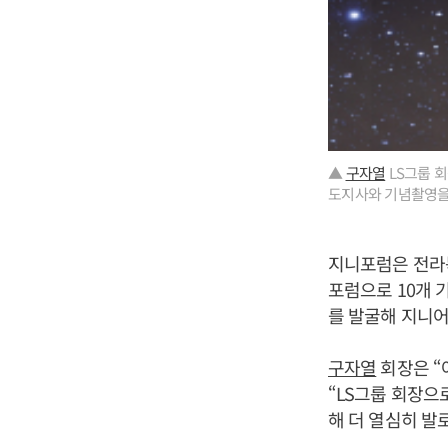
▲
구자열
LS그룹 
도지사와 기념촬영을 하
지니포럼은 전라
포럼으로 10개 
를 발굴해 지니
구자열
회장은 “
“LS그룹 회장으
해 더 열심히 발