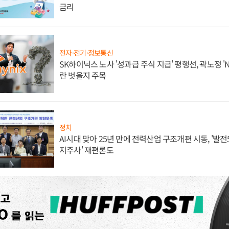
금리
전자·전기·정보통신
SK하이닉스 노사 '성과급 주식 지급' 평행선, 곽노정 '
란 벗을지 주목
정치
AI시대 맞아 25년 만에 전력산업 구조개편 시동, '발전5
지주사' 재편론도