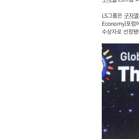
LS그룹은
구자열
Economy)포
수상자로 선정됐다