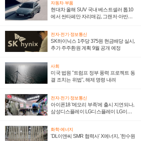
자동차·부품
현대차 올해 SUV 국내 베스트셀러 톱10
에서 싼타페만 자리매김, 그랜저·아반떼
'세단 쌍끌이'로 내수 방어
전자·전기·정보통신
SK하이닉스 1주당 375원 현금배당 실시,
추가 주주환원 계획 9월 공개 예정
사회
미국 법원 "트럼프 정부 풍력 프로젝트 동
결 조치는 위법", 해제 명령 내려
전자·전기·정보통신
아이폰18 '메모리 부족'에 출시 지연되나,
삼성디스플레이 LG디스플레이 LG이노
텍 '탈애플' 수익 다각화 속도
화학·에너지
'DL이앤씨 SMR 협력사' X에너지, '한수원