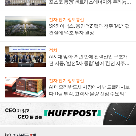
포스코 동맹' 센트러스에너지와 우라늄
계약 체결
전자·전기·정보통신
SK하이닉스, 용인 'Y2' 팹과 청주 'M17' 팹
건설에 54조 투자 결정
정치
AI시대 맞아 25년 만에 전력산업 구조개
편 시동, '발전5사 통합' 넘어 '한전 지주사'
재편론도
전자·전기·정보통신
AI 메모리반도체 시장에서 낸드플래시보
다 D램 부각, 고객사 물량 선점 수요의 '우
선순위'
기사댓글
0
개