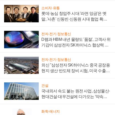
소비자·유통
롯데·농심 창업주 시대 '라면 앙금'은 옛
말, '사촌' 신동빈·신동원 시대 협업 확대
일로
전자·전기·정보통신
D램과 HBM 내년 물량도 '품절', 고객사 위
기감이 삼성전자 SK하이닉스 협상력 더
키워
전자·전기·정보통신
외신 "삼성전자 SK하이닉스 중국 공장용
현지 생산 반도체 장비 시험, 미국 수출통
제 대비"
건설
국내외서 속도 붙는 원전 사업, 삼성물산·
현대건설·대우건설에 다가오는 '약속의
시간'
화학·에너지