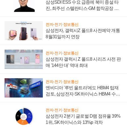
삼성SDI ESS 수요 급증에 북미 증설 타
진, 최주선 스텔란티스·GM 합작공장 건
설 재추진하나
전자·전기·정보통신
삼성전자, 갤럭시Z 폴드8 사전예약 개통
8월31일까지 연장
전자·전기·정보통신
삼성전자 갤럭시 Z 폴드8 시리즈 사전 판
매 '144만 대' 역대 최대
전자·전기·정보통신
엔비디아 '루빈 울트라'에도 HBM4 탑재
검토, 삼성전자·SK하이닉스 HBM4 수율
에 주도권 갈린다
전자·전기·정보통신
삼성전자 2분기 글로벌 D램 점유율 39%
1위, SK하이닉스와 13%p 격차