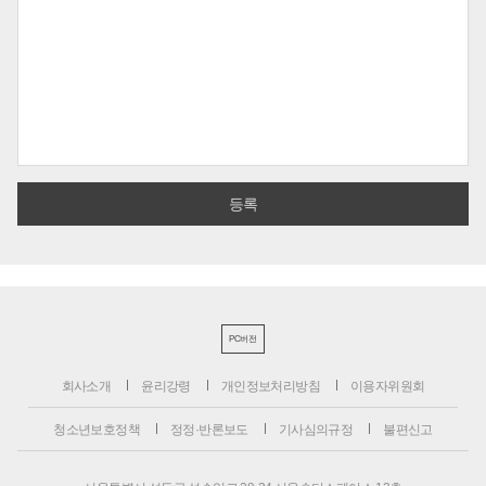
PC버전
회사소개
윤리강령
개인정보처리방침
이용자위원회
청소년보호정책
정정·반론보도
기사심의규정
불편신고