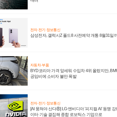
내려
전자·전기·정보통신
삼성전자, 갤럭시Z 폴드8 사전예약 개통 8월31일
자동차·부품
BYD코리아 가격 앞세워 수입차 4위 올랐지만, B
공임비에 소비자 불만 폭발
전자·전기·정보통신
[AI 뭉쳐야 산다⑧] LG·엔비디아 '피지컬 AI' 동맹 
이터·기술 결집해 종합 로보틱스 기업으로