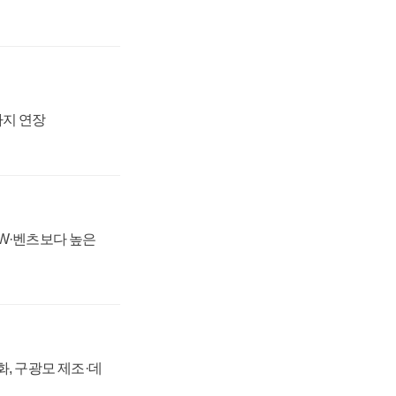
까지 연장
MW·벤츠보다 높은
강화, 구광모 제조·데