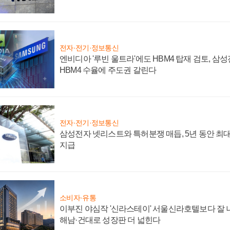
전자·전기·정보통신
엔비디아 '루빈 울트라'에도 HBM4 탑재 검토, 삼
HBM4 수율에 주도권 갈린다
전자·전기·정보통신
삼성전자 넷리스트와 특허분쟁 매듭, 5년 동안 최대
지급
소비자·유통
이부진 야심작 '신라스테이' 서울신라호텔보다 잘 나
해남·건대로 성장판 더 넓힌다