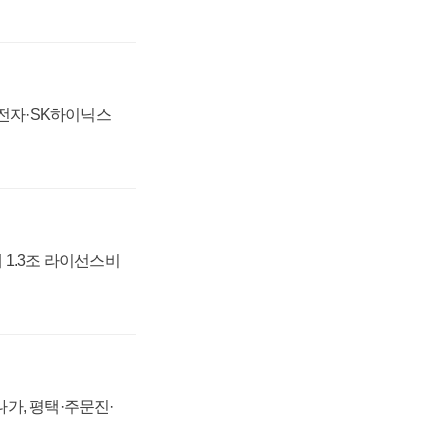
성전자·SK하이닉스
 1.3조 라이선스비
가, 평택·주문진·