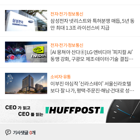
도권 갈린다
전자·전기·정보통신
삼성전자 넷리스트와 특허분쟁 매듭, 5년 동
안 최대 1.3조 라이선스비 지급
전자·전기·정보통신
[AI 뭉쳐야 산다⑧] LG·엔비디아 '피지컬 AI'
동맹 강화, 구광모 제조·데이터·기술 결집
해 종합 로보틱스 기업으로
소비자·유통
이부진 야심작 '신라스테이' 서울신라호텔
보다 잘 나가, 평택·주문진·해남·건대로 성
장판 더 넓힌다
기사댓글
0
개