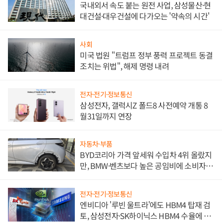
국내외서 속도 붙는 원전 사업, 삼성물산·현
대건설·대우건설에 다가오는 '약속의 시간'
사회
미국 법원 "트럼프 정부 풍력 프로젝트 동결
조치는 위법", 해제 명령 내려
전자·전기·정보통신
삼성전자, 갤럭시Z 폴드8 사전예약 개통 8
월31일까지 연장
자동차·부품
BYD코리아 가격 앞세워 수입차 4위 올랐지
만, BMW·벤츠보다 높은 공임비에 소비자
불만 폭발
전자·전기·정보통신
엔비디아 '루빈 울트라'에도 HBM4 탑재 검
토, 삼성전자·SK하이닉스 HBM4 수율에 주