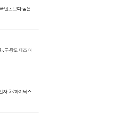
MW·벤츠보다 높은
강화, 구광모 제조·데
성전자·SK하이닉스