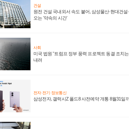
건설
원전 건설 국내외서 속도 붙어, 삼성물산·현대건설
오는 '약속의 시간'
사회
미국 법원 "트럼프 정부 풍력 프로젝트 동결 조치는 
내려
전자·전기·정보통신
삼성전자, 갤럭시Z 폴드8 사전예약 개통 8월31일