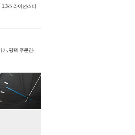
 1.3조 라이선스비
가, 평택·주문진·