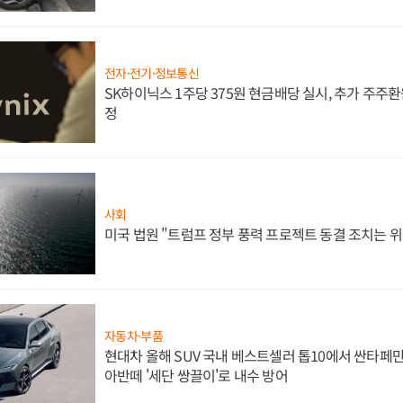
전자·전기·정보통신
SK하이닉스 1주당 375원 현금배당 실시, 추가 주주환
정
사회
미국 법원 "트럼프 정부 풍력 프로젝트 동결 조치는 위
자동차·부품
현대차 올해 SUV 국내 베스트셀러 톱10에서 싼타페만
아반떼 '세단 쌍끌이'로 내수 방어