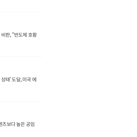
비판, "반도체 호황
상태' 도달, 미국 에
·벤츠보다 높은 공임