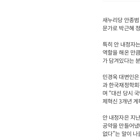
새누리당 안종범 
문가로 박근혜 정
특히 안 내정자는
역할을 해온 만큼
가 담겨있다는 분
민경욱 대변인은 
과 한국재정학회장
며 “대선 당시
제혁신 3개년 계
안 내정자은 지난
공약을 만들어냈다
없다”는 말이 나