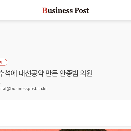
치
수석에 대선공약 만든 안종범 의원
5
tal@businesspost.co.kr