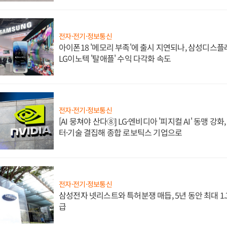
전자·전기·정보통신
아이폰18 '메모리 부족'에 출시 지연되나, 삼성디스
LG이노텍 '탈애플' 수익 다각화 속도
전자·전기·정보통신
[AI 뭉쳐야 산다⑧] LG·엔비디아 '피지컬 AI' 동맹 강
터·기술 결집해 종합 로보틱스 기업으로
전자·전기·정보통신
삼성전자 넷리스트와 특허분쟁 매듭, 5년 동안 최대 1
급