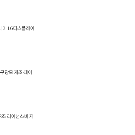
플레이 LG디스플레이
화, 구광모 제조·데이
.3조 라이선스비 지