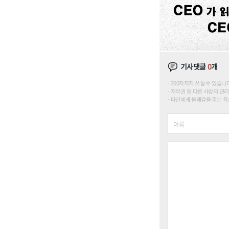
기사댓글
0
개
200자까지 쓰실 수 있습니다. (
저작권 등 다른 사람의 권리
타인에게 불쾌감을 주는 욕설