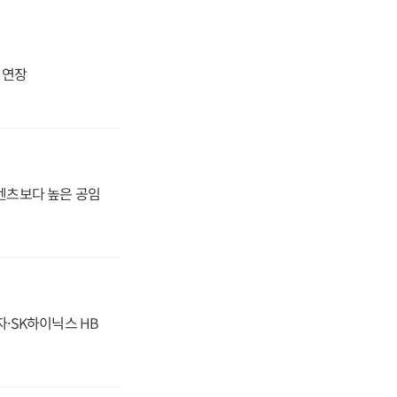
지 연장
·벤츠보다 높은 공임
자·SK하이닉스 HB