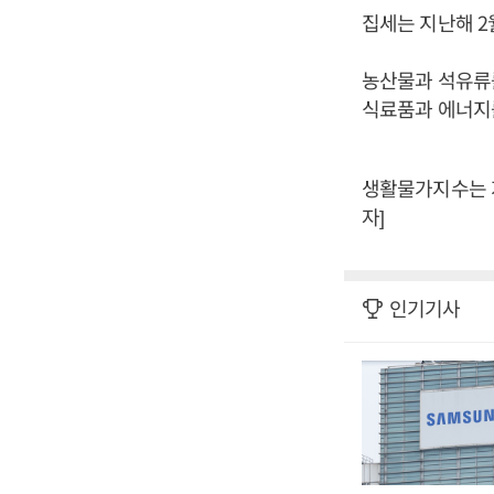
집세는 지난해 2
농산물과 석유류를
식료품과 에너지를
생활물가지수는 지
자]
인기기사