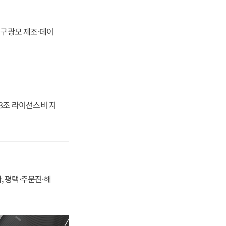
화, 구광모 제조·데이
.3조 라이선스비 지
, 평택·주문진·해