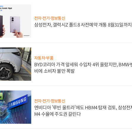
전자·전기·정보통신
삼성전자, 갤럭시Z 폴드8 사전예약 개통 8월31일까
자동차·부품
BYD코리아 가격 앞세워 수입차 4위 올랐지만, BMW
비에 소비자 불만 폭발
전자·전기·정보통신
엔비디아 '루빈 울트라'에도 HBM4 탑재 검토, 삼성전
M4 수율에 주도권 갈린다