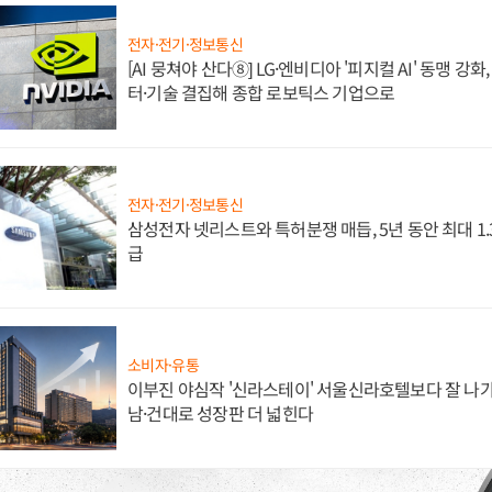
전자·전기·정보통신
[AI 뭉쳐야 산다⑧] LG·엔비디아 '피지컬 AI' 동맹 강
터·기술 결집해 종합 로보틱스 기업으로
전자·전기·정보통신
삼성전자 넷리스트와 특허분쟁 매듭, 5년 동안 최대 1
급
소비자·유통
이부진 야심작 '신라스테이' 서울신라호텔보다 잘 나가
남·건대로 성장판 더 넓힌다