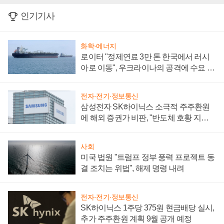
인기기사
화학·에너지
로이터 "정제연료 3만 톤 한국에서 러시
아로 이동", 우크라이나의 공격에 수요 늘
어
전자·전기·정보통신
삼성전자 SK하이닉스 소극적 주주환원
에 해외 증권가 비판, "반도체 호황 지속
성 의문"
사회
미국 법원 "트럼프 정부 풍력 프로젝트 동
결 조치는 위법", 해제 명령 내려
전자·전기·정보통신
SK하이닉스 1주당 375원 현금배당 실시,
추가 주주환원 계획 9월 공개 예정