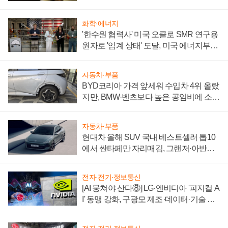
화학·에너지
'한수원 협력사' 미국 오클로 SMR 연구용
원자로 '임계 상태' 도달, 미국 에너지부
"중요한 이정표"
자동차·부품
BYD코리아 가격 앞세워 수입차 4위 올랐
지만, BMW·벤츠보다 높은 공임비에 소비
자 불만 폭발
자동차·부품
현대차 올해 SUV 국내 베스트셀러 톱10
에서 싼타페만 자리매김, 그랜저·아반떼
'세단 쌍끌이'로 내수 방어
전자·전기·정보통신
[AI 뭉쳐야 산다⑧] LG·엔비디아 '피지컬 A
I' 동맹 강화, 구광모 제조·데이터·기술 결
집해 종합 로보틱스 기업으로