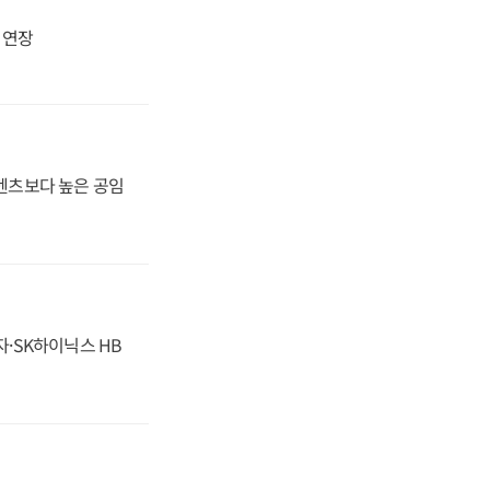
지 연장
·벤츠보다 높은 공임
자·SK하이닉스 HB