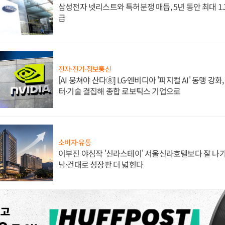
삼성전자 넷리스트와 특허분쟁 매듭, 5년 동안 최대 1
급
전자·전기·정보통신
[AI 뭉쳐야 산다⑧] LG·엔비디아 '피지컬 AI' 동맹 강
터·기술 결집해 종합 로보틱스 기업으로
소비자·유통
이부진 야심작 '신라스테이' 서울신라호텔보다 잘 나가
남·건대로 성장판 더 넓힌다