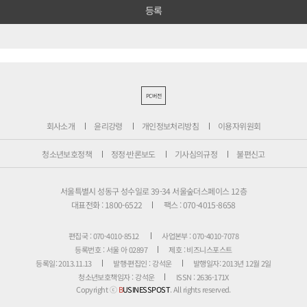
PC버전
회사소개
윤리강령
개인정보처리방침
이용자위원회
청소년보호정책
정정·반론보도
기사심의규정
불편신고
서울특별시 성동구 성수일로 39-34 서울숲더스페이스 12층
대표전화 : 1800-6522
팩스 : 070-4015-8658
편집국 : 070-4010-8512
사업본부 : 070-4010-7078
등록번호 : 서울 아 02897
제호 : 비즈니스포스트
등록일: 2013.11.13
발행·편집인 : 강석운
발행일자: 2013년 12월 2일
청소년보호책임자 : 강석운
ISSN : 2636-171X
Copyright ⓒ
B
USINESSPOST
. All rights reserved.