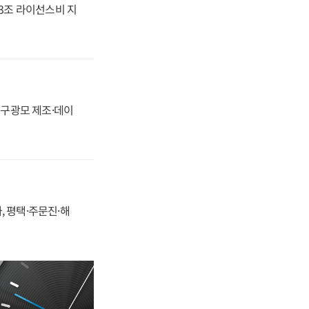
.3조 라이선스비 지
화, 구광모 제조·데이
, 평택·주문진·해