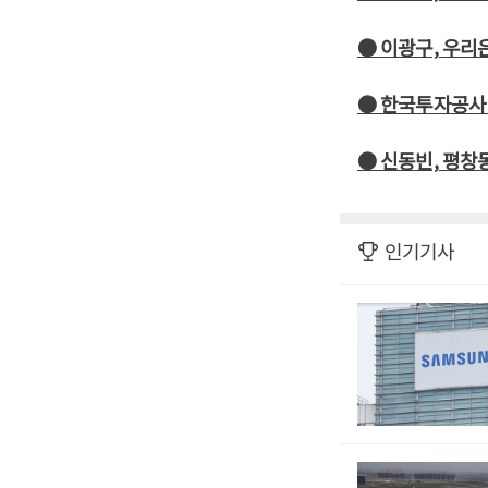
● 이광구, 우리
● 한국투자공사 
● 신동빈, 평창
인기기사