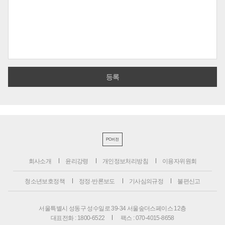
PC버전
회사소개
윤리강령
개인정보처리방침
이용자위원회
청소년보호정책
정정·반론보도
기사심의규정
불편신고
서울특별시 성동구 성수일로 39-34 서울숲더스페이스 12층
대표전화 : 1800-6522
팩스 : 070-4015-8658