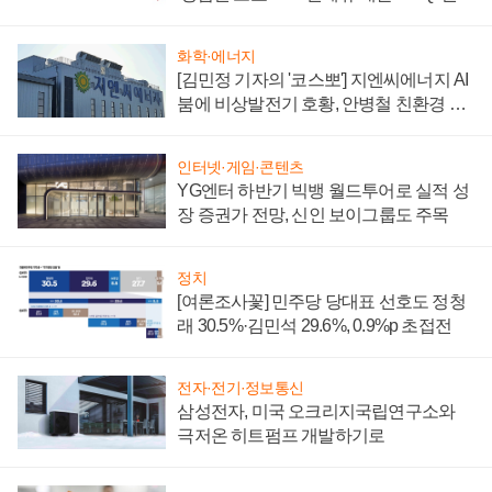
부담'
화학·에너지
[김민정 기자의 '코스뽀'] 지엔씨에너지 AI
붐에 비상발전기 호황, 안병철 친환경 에
너지 발전전문기업 향한다
인터넷·게임·콘텐츠
YG엔터 하반기 빅뱅 월드투어로 실적 성
장 증권가 전망, 신인 보이그룹도 주목
정치
[여론조사꽃] 민주당 당대표 선호도 정청
래 30.5%·김민석 29.6%, 0.9%p 초접전
전자·전기·정보통신
삼성전자, 미국 오크리지국립연구소와
극저온 히트펌프 개발하기로