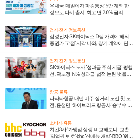
우체국 '매일이자 파킹통장' 5만 계좌 한
정으로 다시 출시, 최고 연 2.0% 금리
전자·전기·정보통신
삼성전자 SK하이닉스 D램 가격에 해외
증권가 '고점' 시각 나와, 장기 계약에 단점
부각
전자·전기·정보통신
SK하이닉스 노사 '성과급 주식 지급' 평행
선, 곽노정 'N% 성과급' 법적 논란 벗을지
주목
항공·물류
파라타항공 내년 미주 장거리 노선 첫 도
전, 윤철민 '하이브리드 항공사' 승부수 통
할까
소비자·유통
치킨3사 '가맹점 상생' 비교해보니, 교촌
'영업권 보호'·bhc '신메뉴 개발'·BBQ '원가