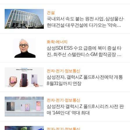
제 대비"
건설
국내외서 속도 붙는 원전 사업, 삼성물산·
현대건설·대우건설에 다가오는 '약속의
시간'
화학·에너지
삼성SDI ESS 수요 급증에 북미 증설 타
진, 최주선 스텔란티스·GM 합작공장 건
설 재추진하나
전자·전기·정보통신
삼성전자, 갤럭시Z 폴드8 사전예약 개통
8월31일까지 연장
전자·전기·정보통신
삼성전자 갤럭시 Z 폴드8 시리즈 사전 판
매 '144만 대' 역대 최대
전자·전기·정보통신