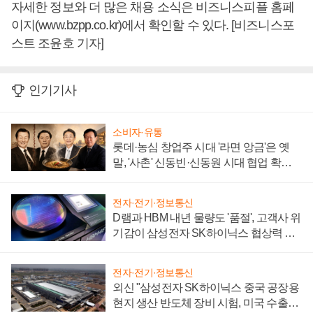
자세한 정보와 더 많은 채용 소식은 비즈니스피플 홈페
이지(www.bzpp.co.kr)에서 확인할 수 있다. [비즈니스포
스트 조윤호 기자]
인기기사
소비자·유통
롯데·농심 창업주 시대 '라면 앙금'은 옛
말, '사촌' 신동빈·신동원 시대 협업 확대
일로
전자·전기·정보통신
D램과 HBM 내년 물량도 '품절', 고객사 위
기감이 삼성전자 SK하이닉스 협상력 더
키워
전자·전기·정보통신
외신 "삼성전자 SK하이닉스 중국 공장용
현지 생산 반도체 장비 시험, 미국 수출통