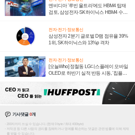
엔비디아 '루빈 울트라'에도 HBM4 탑재
검토, 삼성전자·SK하이닉스 HBM4 수율
에 주도권 갈린다
전자·전기·정보통신
삼성전자 2분기 글로벌 D램 점유율 39%
1위, SK하이닉스와 13%p 격차
전자·전기·정보통신
[오늘Who] 정철동 LG디스플레이 모바일
OLED로 하반기 실적 반등 시동, '칩플레
이션'에 가격 인하 압박은 부담
기사댓글
0
개
200자까지 쓰실 수 있습니다. (현재 0 byte / 최대 400byte)
저작권 등 다른 사람의 권리를 침해하거나 명예를 훼손하는 댓글은 관련 법률에 의해 제재
를 받을 수 있습니다.