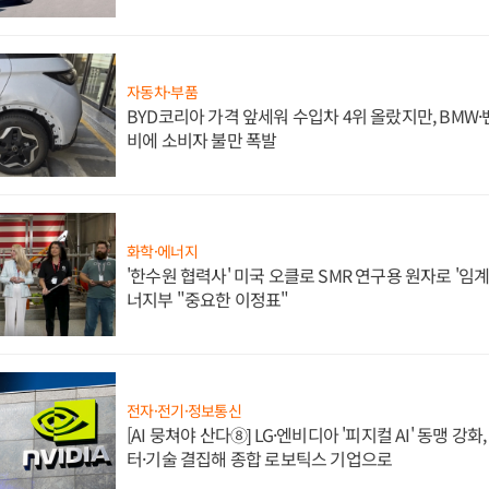
자동차·부품
BYD코리아 가격 앞세워 수입차 4위 올랐지만, BMW
비에 소비자 불만 폭발
화학·에너지
'한수원 협력사' 미국 오클로 SMR 연구용 원자로 '임계 
너지부 "중요한 이정표"
전자·전기·정보통신
[AI 뭉쳐야 산다⑧] LG·엔비디아 '피지컬 AI' 동맹 강
터·기술 결집해 종합 로보틱스 기업으로