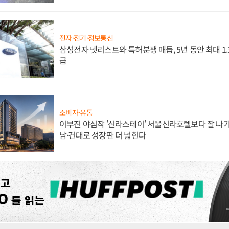
전자·전기·정보통신
삼성전자 넷리스트와 특허분쟁 매듭, 5년 동안 최대 1
급
소비자·유통
이부진 야심작 '신라스테이' 서울신라호텔보다 잘 나가
남·건대로 성장판 더 넓힌다