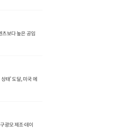
·벤츠보다 높은 공임
상태' 도달, 미국 에
화, 구광모 제조·데이