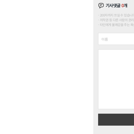
기사댓글
0
개
200자까지 쓰실 수 있습니다. (
저작권 등 다른 사람의 권리
타인에게 불쾌감을 주는 욕설