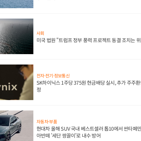
사회
미국 법원 "트럼프 정부 풍력 프로젝트 동결 조치는 위
전자·전기·정보통신
SK하이닉스 1주당 375원 현금배당 실시, 추가 주주환
정
자동차·부품
현대차 올해 SUV 국내 베스트셀러 톱10에서 싼타페만
아반떼 '세단 쌍끌이'로 내수 방어