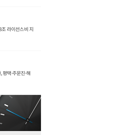
.3조 라이선스비 지
, 평택·주문진·해