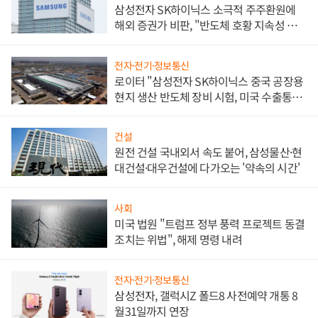
삼성전자 SK하이닉스 소극적 주주환원에
해외 증권가 비판, "반도체 호황 지속성 의
문"
전자·전기·정보통신
로이터 "삼성전자 SK하이닉스 중국 공장용
현지 생산 반도체 장비 시험, 미국 수출통제
대비"
건설
원전 건설 국내외서 속도 붙어, 삼성물산·현
대건설·대우건설에 다가오는 '약속의 시간'
사회
미국 법원 "트럼프 정부 풍력 프로젝트 동결
조치는 위법", 해제 명령 내려
전자·전기·정보통신
삼성전자, 갤럭시Z 폴드8 사전예약 개통 8
월31일까지 연장