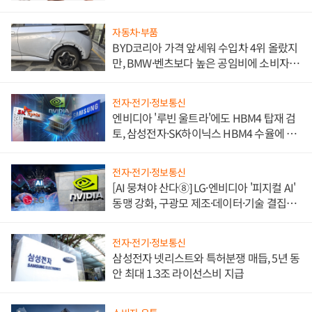
자동차·부품
BYD코리아 가격 앞세워 수입차 4위 올랐지
만, BMW·벤츠보다 높은 공임비에 소비자
불만 폭발
전자·전기·정보통신
엔비디아 '루빈 울트라'에도 HBM4 탑재 검
토, 삼성전자·SK하이닉스 HBM4 수율에 주
도권 갈린다
전자·전기·정보통신
[AI 뭉쳐야 산다⑧] LG·엔비디아 '피지컬 AI'
동맹 강화, 구광모 제조·데이터·기술 결집
해 종합 로보틱스 기업으로
전자·전기·정보통신
삼성전자 넷리스트와 특허분쟁 매듭, 5년 동
안 최대 1.3조 라이선스비 지급