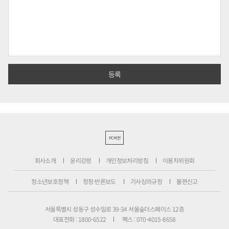
PC버전
회사소개
윤리강령
개인정보처리방침
이용자위원회
청소년보호정책
정정·반론보도
기사심의규정
불편신고
서울특별시 성동구 성수일로 39-34 서울숲더스페이스 12층
대표전화 : 1800-6522
팩스 : 070-4015-8658