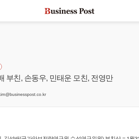
배 부친, 손동우, 민태운 모친, 전영만
4
@businesspost.co.kr
, 김성배(국가안보전략연구원 수석연구위원) 부친상 = 1월31