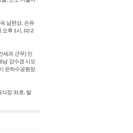
숙 남편상, 손유
후 1시, 02-2
인세과 근무) 민
이재남 강수경 시모
세종시 은하수공원장
장 31호, 발