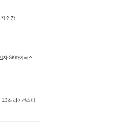
까지 연장
성전자·SK하이닉스
 1.3조 라이선스비