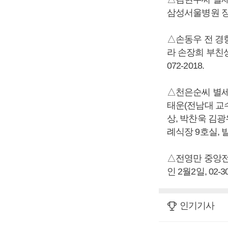
삼성서울병원 장례식
△손동우 전 경
라 손장희 부친상 
072-2018.
△천은순씨 별세
태운(전남대 교수
상, 박찬욱 김광
례식장 9호실, 발인
△전영만 중앙전파
인 2월2일, 02-30
인기기사