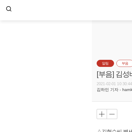
알림
부음
[부음] 김성
2021-02-01 10:30:4
김하민 기자 - hamkim
△김현수씨 별세