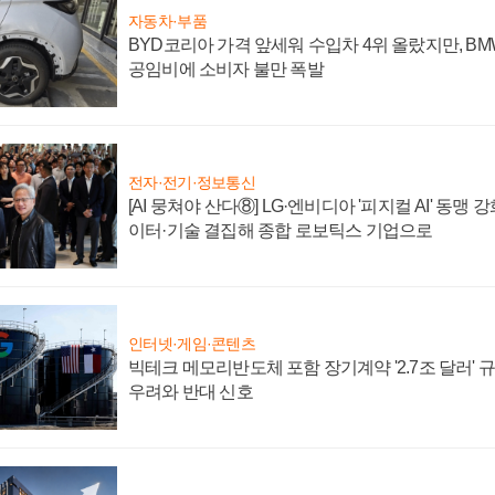
자동차·부품
BYD코리아 가격 앞세워 수입차 4위 올랐지만, B
공임비에 소비자 불만 폭발
전자·전기·정보통신
[AI 뭉쳐야 산다⑧] LG·엔비디아 '피지컬 AI' 동맹 
이터·기술 결집해 종합 로보틱스 기업으로
인터넷·게임·콘텐츠
빅테크 메모리반도체 포함 장기계약 '2.7조 달러' 규모
우려와 반대 신호