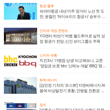
항공·물류
파라타항공 내년 미주 장거리 노선 첫 도
전, 윤철민 '하이브리드 항공사' 승부수 통
할까
인터넷·게임·콘텐츠
YG엔터 하반기 빅뱅 월드투어로 실적 성
장 증권가 전망, 신인 보이그룹도 주목
소비자·유통
치킨3사 '가맹점 상생' 비교해보니, 교촌
'영업권 보호'·bhc '신메뉴 개발'·BBQ '원가
부담'
화학·에너지
[김민정 기자의 '코스뽀'] 지엔씨에너지 AI
붐에 비상발전기 호황, 안병철 친환경 에
너지 발전전문기업 향한다
정치