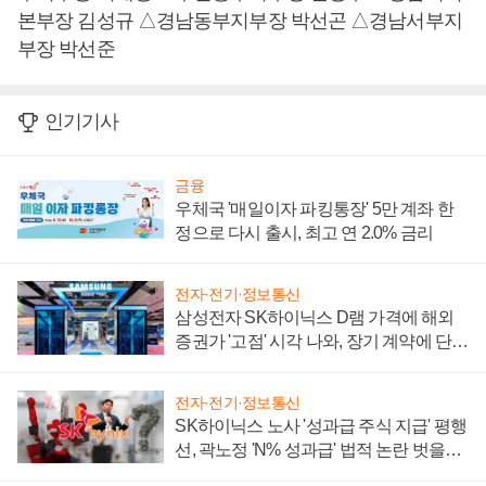
본부장 김성규 △경남동부지부장 박선곤 △경남서부지
부장 박선준
인기기사
금융
우체국 '매일이자 파킹통장' 5만 계좌 한
정으로 다시 출시, 최고 연 2.0% 금리
전자·전기·정보통신
삼성전자 SK하이닉스 D램 가격에 해외
증권가 '고점' 시각 나와, 장기 계약에 단점
부각
전자·전기·정보통신
SK하이닉스 노사 '성과급 주식 지급' 평행
선, 곽노정 'N% 성과급' 법적 논란 벗을지
주목