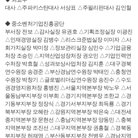
대사 △주파키스탄대사 서상표 △주필리핀대사 김인철
◆ 중소벤처기업진흥공단
부서장 전보 △감사실장 유권호 △기획조정실장 이광진
△인재경영실장 김병수 △리스크준법실장 이미자 △사
회가치실장 박미정 △정보관리실장 심민수 △기업금융
처장 조승민 △지역산업성장처장 권오민 △기업인력연
수처장 박효철 △성과보상사업처장 김지훈 △대구경북
연수원장 송경준 △부산경남연수원장 박태인 △충청연
수원장 박창기 △글로벌리더십연수원장 송진수 △수도
권경영지원처장 홍병진 △서울지역본부장 박노우 △서
울동남부지부장 이부희 △경기지역본부장 조한교 △경
기동부지부장 정장식 △경기서부지부장 최득룡 △경기
북부지부장 모혜란 △강원지역본부장 박은숙 △대전세
종지역본부장 문현선 △충남지역본부장 양동민 △충북
지역본부장 조진선 △대구지역본부장 권흥철 △경북동
부지부장 허재영 △부산동부지부장 천병우 △경남지역