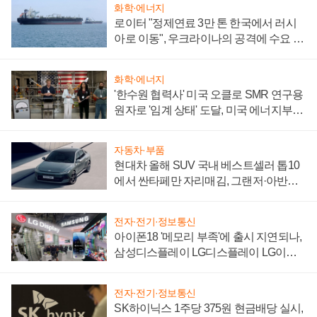
화학·에너지
로이터 "정제연료 3만 톤 한국에서 러시
아로 이동", 우크라이나의 공격에 수요 늘
어
화학·에너지
'한수원 협력사' 미국 오클로 SMR 연구용
원자로 '임계 상태' 도달, 미국 에너지부
"중요한 이정표"
자동차·부품
현대차 올해 SUV 국내 베스트셀러 톱10
에서 싼타페만 자리매김, 그랜저·아반떼
'세단 쌍끌이'로 내수 방어
전자·전기·정보통신
아이폰18 '메모리 부족'에 출시 지연되나,
삼성디스플레이 LG디스플레이 LG이노
텍 '탈애플' 수익 다각화 속도
전자·전기·정보통신
SK하이닉스 1주당 375원 현금배당 실시,