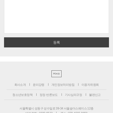
PC버전
회사소개
윤리강령
개인정보처리방침
이용자위원회
청소년보호정책
정정·반론보도
기사심의규정
불편신고
서울특별시 성동구 성수일로 39-34 서울숲더스페이스 12층