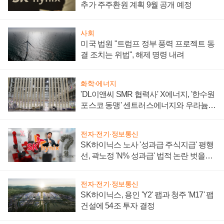
추가 주주환원 계획 9월 공개 예정
사회
미국 법원 "트럼프 정부 풍력 프로젝트 동
결 조치는 위법", 해제 명령 내려
화학·에너지
'DL이앤씨 SMR 협력사' X에너지, '한수원
포스코 동맹' 센트러스에너지와 우라늄
계약 체결
전자·전기·정보통신
SK하이닉스 노사 '성과급 주식지급' 평행
선, 곽노정 'N% 성과급' 법적 논란 벗을지
주목
전자·전기·정보통신
SK하이닉스, 용인 'Y2' 팹과 청주 'M17' 팹
건설에 54조 투자 결정