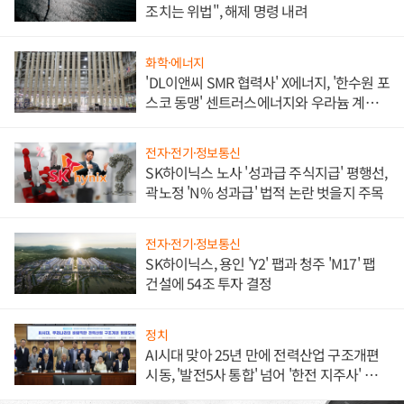
조치는 위법", 해제 명령 내려
화학·에너지
'DL이앤씨 SMR 협력사' X에너지, '한수원 포
스코 동맹' 센트러스에너지와 우라늄 계약
체결
전자·전기·정보통신
SK하이닉스 노사 '성과급 주식지급' 평행선,
곽노정 'N% 성과급' 법적 논란 벗을지 주목
전자·전기·정보통신
SK하이닉스, 용인 'Y2' 팹과 청주 'M17' 팹
건설에 54조 투자 결정
정치
AI시대 맞아 25년 만에 전력산업 구조개편
시동, '발전5사 통합' 넘어 '한전 지주사' 재편
론도