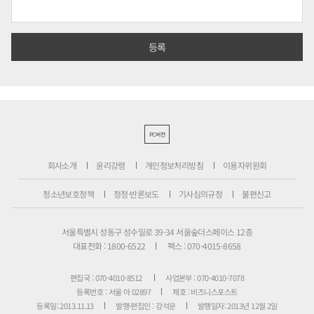
PC버전
회사소개
윤리강령
개인정보처리방침
이용자위원회
청소년보호정책
정정·반론보도
기사심의규정
불편신고
서울특별시 성동구 성수일로 39-34 서울숲더스페이스 12층
대표전화 : 1800-6522
팩스 : 070-4015-8658
편집국 : 070-4010-8512
사업본부 : 070-4010-7078
등록번호 : 서울 아 02897
제호 : 비즈니스포스트
등록일: 2013.11.13
발행·편집인 : 강석운
발행일자: 2013년 12월 2일