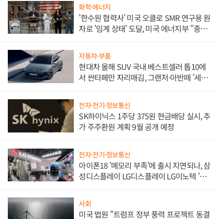
화학·에너지
'한수원 협력사' 미국 오클로 SMR 연구용 원
자로 '임계 상태' 도달, 미국 에너지부 "중요
한 이정표"
자동차·부품
현대차 올해 SUV 국내 베스트셀러 톱10에
서 싼타페만 자리매김, 그랜저·아반떼 '세단
쌍끌이'로 내수 방어
전자·전기·정보통신
SK하이닉스 1주당 375원 현금배당 실시, 추
가 주주환원 계획 9월 공개 예정
전자·전기·정보통신
아이폰18 '메모리 부족'에 출시 지연되나, 삼
성디스플레이 LG디스플레이 LG이노텍 '탈
애플' 수익 다각화 속도
사회
미국 법원 "트럼프 정부 풍력 프로젝트 동결