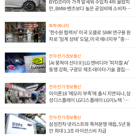
BYD코리아 가격 앞세워 수입차 4위 올랐지
만, BMW·벤츠보다 높은 공임비에 소비자
불만 폭발
화학·에너지
'한수원 협력사' 미국 오클로 SMR 연구용 원
자로 '임계 상태' 도달, 미국 에너지부 "중요
한 이정표"
전자·전기·정보통신
[AI 뭉쳐야 산다⑧] LG·엔비디아 '피지컬 AI'
동맹 강화, 구광모 제조·데이터·기술 결집
해 종합 로보틱스 기업으로
전자·전기·정보통신
아이폰18 '메모리 부족'에 출시 지연되나, 삼
성디스플레이 LG디스플레이 LG이노텍 '탈
애플' 수익 다각화 속도
전자·전기·정보통신
삼성전자 넷리스트와 특허분쟁 매듭, 5년 동
안 최대 1.3조 라이선스비 지급