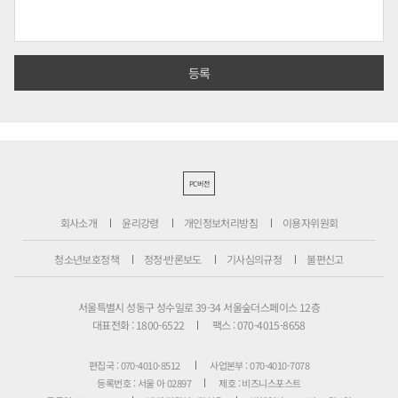
PC버전
회사소개
윤리강령
개인정보처리방침
이용자위원회
청소년보호정책
정정·반론보도
기사심의규정
불편신고
서울특별시 성동구 성수일로 39-34 서울숲더스페이스 12층
대표전화 : 1800-6522
팩스 : 070-4015-8658
편집국 : 070-4010-8512
사업본부 : 070-4010-7078
등록번호 : 서울 아 02897
제호 : 비즈니스포스트