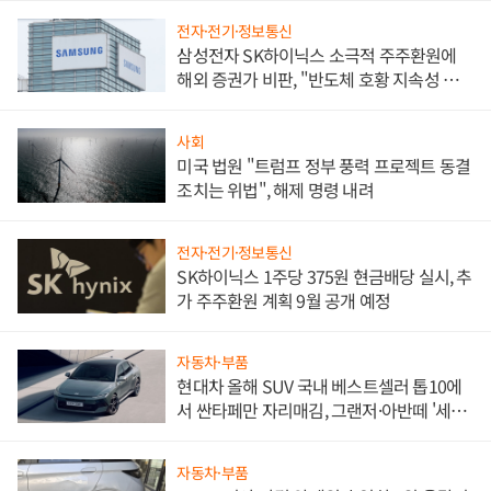
전자·전기·정보통신
삼성전자 SK하이닉스 소극적 주주환원에
해외 증권가 비판, "반도체 호황 지속성 의
문"
사회
미국 법원 "트럼프 정부 풍력 프로젝트 동결
조치는 위법", 해제 명령 내려
전자·전기·정보통신
SK하이닉스 1주당 375원 현금배당 실시, 추
가 주주환원 계획 9월 공개 예정
자동차·부품
현대차 올해 SUV 국내 베스트셀러 톱10에
서 싼타페만 자리매김, 그랜저·아반떼 '세단
쌍끌이'로 내수 방어
자동차·부품