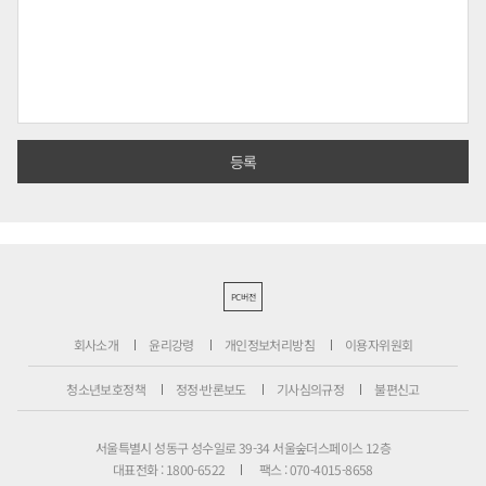
PC버전
회사소개
윤리강령
개인정보처리방침
이용자위원회
청소년보호정책
정정·반론보도
기사심의규정
불편신고
서울특별시 성동구 성수일로 39-34 서울숲더스페이스 12층
대표전화 : 1800-6522
팩스 : 070-4015-8658