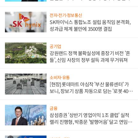
전자·전기·정보통신
SK하이닉스 통합노조 설립 움직임 본격화,
성과급 체계 불만에 3500명 결집
공기업
강원랜드 정책 불확실성에 중장기 비전 '흔
들', 신임 사장의 정부 설득 과제 무거워져
소비자·유통
[현장] 롯데마트 야심작 '부산 물류센터' 가
보니, 장보기 상품 자동으로 담는 '로봇 400
대' 장관
금융
삼섬증권 '상반기 영업이익 1조 클럽' 실적
랠리 진행형, 박종문 '발행어음' 달고 연임 향
하나