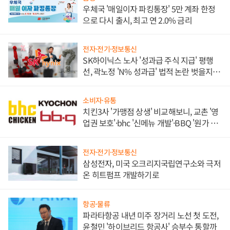
우체국 '매일이자 파킹통장' 5만 계좌 한정
으로 다시 출시, 최고 연 2.0% 금리
전자·전기·정보통신
SK하이닉스 노사 '성과급 주식 지급' 평행
선, 곽노정 'N% 성과급' 법적 논란 벗을지 주
목
소비자·유통
치킨3사 '가맹점 상생' 비교해보니, 교촌 '영
업권 보호'·bhc '신메뉴 개발'·BBQ '원가 부
담'
전자·전기·정보통신
삼성전자, 미국 오크리지국립연구소와 극저
온 히트펌프 개발하기로
항공·물류
파라타항공 내년 미주 장거리 노선 첫 도전,
윤철민 '하이브리드 항공사' 승부수 통할까