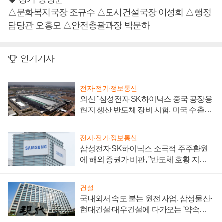
△문화복지국장 조규수 △도시건설국장 이성희 △행정
담당관 오흥모 △안전총괄과장 박문하
인기기사
전자·전기·정보통신
외신 "삼성전자 SK하이닉스 중국 공장용
현지 생산 반도체 장비 시험, 미국 수출통
제 대비"
전자·전기·정보통신
삼성전자 SK하이닉스 소극적 주주환원
에 해외 증권가 비판, "반도체 호황 지속
성 의문"
건설
국내외서 속도 붙는 원전 사업, 삼성물산·
현대건설·대우건설에 다가오는 '약속의
시간'