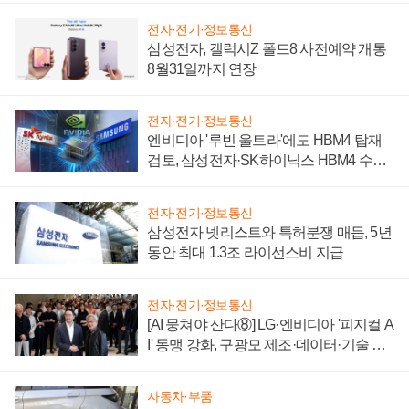
전자·전기·정보통신
삼성전자, 갤럭시Z 폴드8 사전예약 개통
8월31일까지 연장
전자·전기·정보통신
엔비디아 '루빈 울트라'에도 HBM4 탑재
검토, 삼성전자·SK하이닉스 HBM4 수율
에 주도권 갈린다
전자·전기·정보통신
삼성전자 넷리스트와 특허분쟁 매듭, 5년
동안 최대 1.3조 라이선스비 지급
전자·전기·정보통신
[AI 뭉쳐야 산다⑧] LG·엔비디아 '피지컬 A
I' 동맹 강화, 구광모 제조·데이터·기술 결
집해 종합 로보틱스 기업으로
자동차·부품