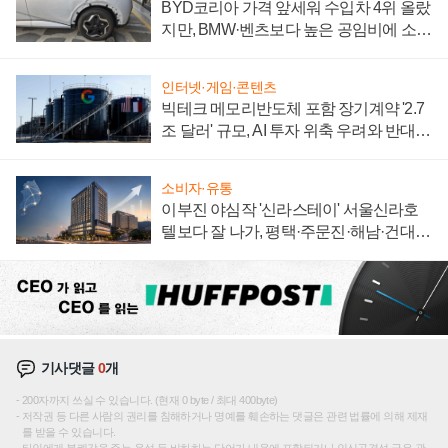
BYD코리아 가격 앞세워 수입차 4위 올랐
지만, BMW·벤츠보다 높은 공임비에 소비
자 불만 폭발
인터넷·게임·콘텐츠
빅테크 메모리반도체 포함 장기계약 '2.7
조 달러' 규모, AI 투자 위축 우려와 반대
신호
소비자·유통
이부진 야심작 '신라스테이' 서울신라호
텔보다 잘 나가, 평택·주문진·해남·건대로
성장판 더 넓힌다
기사댓글
0
개
200자까지 쓰실 수 있습니다. (현재 0 byte / 최대 400byte)
저작권 등 다른 사람의 권리를 침해하거나 명예를 훼손하는 댓글은 관련 법률에 의해 제재
를 받을 수 있습니다.