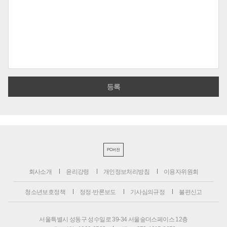
PC버전
회사소개
윤리강령
개인정보처리방침
이용자위원회
청소년보호정책
정정·반론보도
기사심의규정
불편신고
서울특별시 성동구 성수일로 39-34 서울숲더스페이스 12층