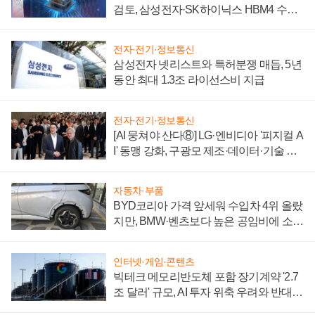
검토, 삼성전자·SK하이닉스 HBM4 수율
에 주도권 갈린다
전자·전기·정보통신
삼성전자 넷리스트와 특허분쟁 매듭, 5년
동안 최대 1.3조 라이선스비 지급
전자·전기·정보통신
[AI 뭉쳐야 산다⑧] LG·엔비디아 '피지컬 A
I' 동맹 강화, 구광모 제조·데이터·기술 결
집해 종합 로보틱스 기업으로
자동차·부품
BYD코리아 가격 앞세워 수입차 4위 올랐
지만, BMW·벤츠보다 높은 공임비에 소비
자 불만 폭발
인터넷·게임·콘텐츠
빅테크 메모리반도체 포함 장기계약 '2.7
조 달러' 규모, AI 투자 위축 우려와 반대
신호