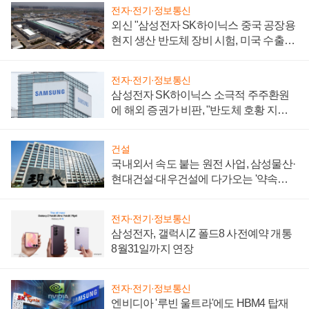
전자·전기·정보통신
외신 "삼성전자 SK하이닉스 중국 공장용
현지 생산 반도체 장비 시험, 미국 수출통
제 대비"
전자·전기·정보통신
삼성전자 SK하이닉스 소극적 주주환원
에 해외 증권가 비판, "반도체 호황 지속
성 의문"
건설
국내외서 속도 붙는 원전 사업, 삼성물산·
현대건설·대우건설에 다가오는 '약속의
시간'
전자·전기·정보통신
삼성전자, 갤럭시Z 폴드8 사전예약 개통
8월31일까지 연장
전자·전기·정보통신
엔비디아 '루빈 울트라'에도 HBM4 탑재