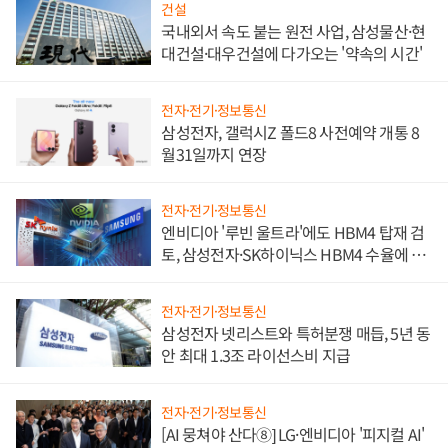
건설
국내외서 속도 붙는 원전 사업, 삼성물산·현
대건설·대우건설에 다가오는 '약속의 시간'
전자·전기·정보통신
삼성전자, 갤럭시Z 폴드8 사전예약 개통 8
월31일까지 연장
전자·전기·정보통신
엔비디아 '루빈 울트라'에도 HBM4 탑재 검
토, 삼성전자·SK하이닉스 HBM4 수율에 주
도권 갈린다
전자·전기·정보통신
삼성전자 넷리스트와 특허분쟁 매듭, 5년 동
안 최대 1.3조 라이선스비 지급
전자·전기·정보통신
[AI 뭉쳐야 산다⑧] LG·엔비디아 '피지컬 AI'