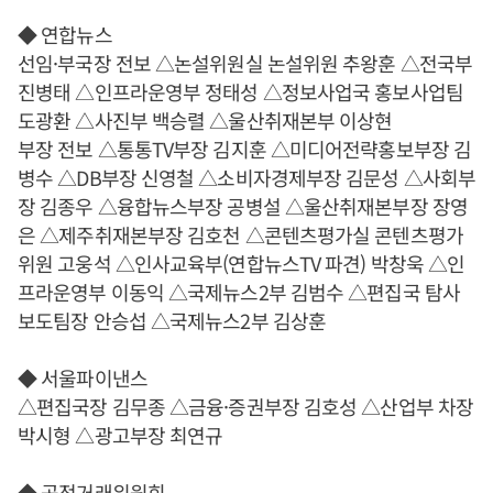
◆ 연합뉴스
선임·부국장 전보 △논설위원실 논설위원 추왕훈 △전국부
진병태 △인프라운영부 정태성 △정보사업국 홍보사업팀
도광환 △사진부 백승렬 △울산취재본부 이상현
부장 전보 △통통TV부장 김지훈 △미디어전략홍보부장 김
병수 △DB부장 신영철 △소비자경제부장 김문성 △사회부
장 김종우 △융합뉴스부장 공병설 △울산취재본부장 장영
은 △제주취재본부장 김호천 △콘텐츠평가실 콘텐츠평가
위원 고웅석 △인사교육부(연합뉴스TV 파견) 박창욱 △인
프라운영부 이동익 △국제뉴스2부 김범수 △편집국 탐사
보도팀장 안승섭 △국제뉴스2부 김상훈
◆ 서울파이낸스
△편집국장 김무종 △금융·증권부장 김호성 △산업부 차장
박시형 △광고부장 최연규
◆ 공정거래위원회