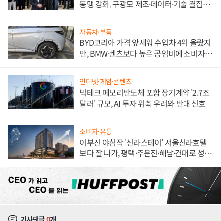
동맹 강화, 구광모 제조·데이터·기술 결집
해 종합 로보틱스 기업으로
자동차·부품
BYD코리아 가격 앞세워 수입차 4위 올랐지
만, BMW·벤츠보다 높은 공임비에 소비자
불만 폭발
인터넷·게임·콘텐츠
빅테크 메모리반도체 포함 장기계약 '2.7조
달러' 규모, AI 투자 위축 우려와 반대 신호
소비자·유통
이부진 야심작 '신라스테이' 서울신라호텔
보다 잘 나가, 평택·주문진·해남·건대로 성
장판 더 넓힌다
기사댓글
0
개