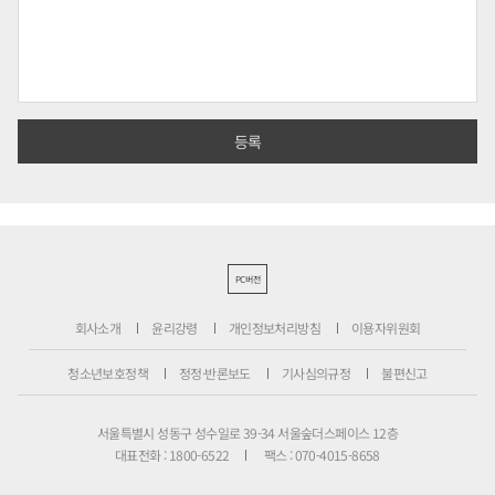
PC버전
회사소개
윤리강령
개인정보처리방침
이용자위원회
청소년보호정책
정정·반론보도
기사심의규정
불편신고
서울특별시 성동구 성수일로 39-34 서울숲더스페이스 12층
대표전화 : 1800-6522
팩스 : 070-4015-8658