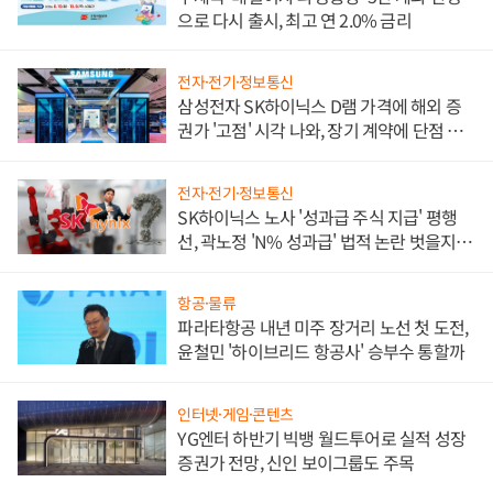
으로 다시 출시, 최고 연 2.0% 금리
전자·전기·정보통신
삼성전자 SK하이닉스 D램 가격에 해외 증
권가 '고점' 시각 나와, 장기 계약에 단점 부
각
전자·전기·정보통신
SK하이닉스 노사 '성과급 주식 지급' 평행
선, 곽노정 'N% 성과급' 법적 논란 벗을지 주
목
항공·물류
파라타항공 내년 미주 장거리 노선 첫 도전,
윤철민 '하이브리드 항공사' 승부수 통할까
인터넷·게임·콘텐츠
YG엔터 하반기 빅뱅 월드투어로 실적 성장
증권가 전망, 신인 보이그룹도 주목