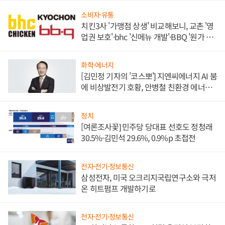
소비자·유통
치킨3사 '가맹점 상생' 비교해보니, 교촌 '영
업권 보호'·bhc '신메뉴 개발'·BBQ '원가 부
담'
화학·에너지
[김민정 기자의 '코스뽀'] 지엔씨에너지 AI 붐
에 비상발전기 호황, 안병철 친환경 에너지
발전전문기업 향한다
정치
[여론조사꽃] 민주당 당대표 선호도 정청래
30.5%·김민석 29.6%, 0.9%p 초접전
전자·전기·정보통신
삼성전자, 미국 오크리지국립연구소와 극저
온 히트펌프 개발하기로
전자·전기·정보통신