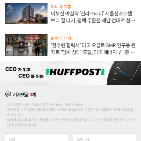
소비자·유통
이부진 야심작 '신라스테이' 서울신라호텔
보다 잘 나가, 평택·주문진·해남·건대로 성
장판 더 넓힌다
화학·에너지
'한수원 협력사' 미국 오클로 SMR 연구용 원
자로 '임계 상태' 도달, 미국 에너지부 "중요
한 이정표"
기사댓글
0
개
200자까지 쓰실 수 있습니다. (현재 0 byte / 최대 400byte)
저작권 등 다른 사람의 권리를 침해하거나 명예를 훼손하는 댓글은 관련 법률에 의해 제재를 받을
수 있습니다.
타인에게 불쾌감을 주는 욕설 등 비하하는 단어가 내용에 포함되거나 인신공격성 글은 관리자의 판
단에 의해 삭제 합니다.