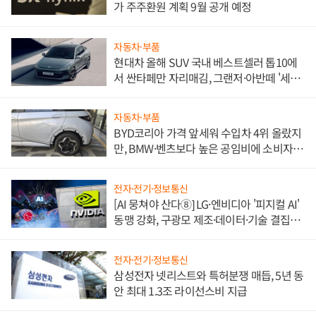
가 주주환원 계획 9월 공개 예정
자동차·부품
현대차 올해 SUV 국내 베스트셀러 톱10에
서 싼타페만 자리매김, 그랜저·아반떼 '세단
쌍끌이'로 내수 방어
자동차·부품
BYD코리아 가격 앞세워 수입차 4위 올랐지
만, BMW·벤츠보다 높은 공임비에 소비자
불만 폭발
전자·전기·정보통신
[AI 뭉쳐야 산다⑧] LG·엔비디아 '피지컬 AI'
동맹 강화, 구광모 제조·데이터·기술 결집
해 종합 로보틱스 기업으로
전자·전기·정보통신
삼성전자 넷리스트와 특허분쟁 매듭, 5년 동
안 최대 1.3조 라이선스비 지급