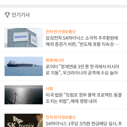
인기기사
전자·전기·정보통신
삼성전자 SK하이닉스 소극적 주주환원에
해외 증권가 비판, "반도체 호황 지속성 의
문"
화학·에너지
로이터 "정제연료 3만 톤 한국에서 러시아
로 이동", 우크라이나의 공격에 수요 늘어
사회
미국 법원 "트럼프 정부 풍력 프로젝트 동결
조치는 위법", 해제 명령 내려
전자·전기·정보통신
SK하이닉스 1주당 375원 현금배당 실시, 추