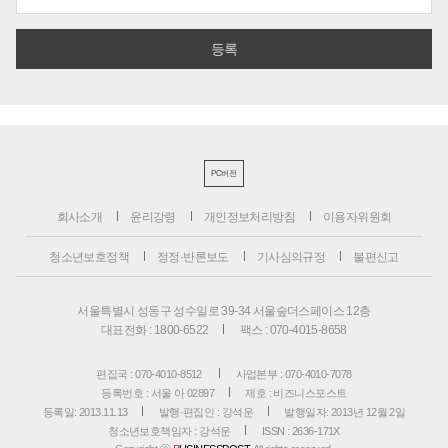
PC버전
회사소개
윤리강령
개인정보처리방침
이용자위원회
청소년보호정책
정정·반론보도
기사심의규정
불편신고
서울특별시 성동구 성수일로 39-34 서울숲더스페이스 12층
대표전화 : 1800-6522
팩스 : 070-4015-8658
편집국 : 070-4010-8512
사업본부 : 070-4010-7078
등록번호 : 서울 아 02897
제호 : 비즈니스포스트
등록일: 2013.11.13
발행·편집인 : 강석운
발행일자: 2013년 12월 2일
청소년보호책임자 : 강석운
ISSN : 2636-171X