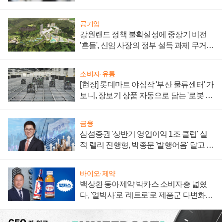
공기업
강원랜드 정책 불확실성에 중장기 비전
'흔들', 신임 사장의 정부 설득 과제 무거워
져
소비자·유통
[현장] 롯데마트 야심작 '부산 물류센터' 가
보니, 장보기 상품 자동으로 담는 '로봇 40
0대' 장관
금융
삼섬증권 '상반기 영업이익 1조 클럽' 실
적 랠리 진행형, 박종문 '발행어음' 달고 연
임 향하나
바이오·제약
백상환 동아제약 박카스 소비자층 넓혔
다, '얼박사'로 '레트로'로 제품군 다변화
주효