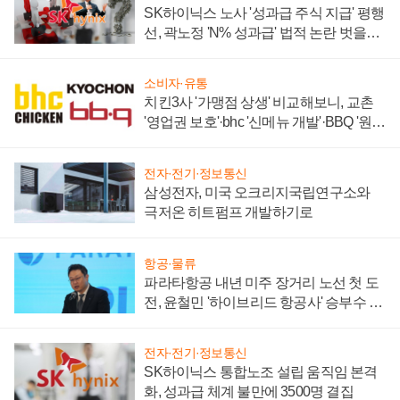
SK하이닉스 노사 '성과급 주식 지급' 평행
선, 곽노정 'N% 성과급' 법적 논란 벗을지
주목
소비자·유통
치킨3사 '가맹점 상생' 비교해보니, 교촌
'영업권 보호'·bhc '신메뉴 개발'·BBQ '원가
부담'
전자·전기·정보통신
삼성전자, 미국 오크리지국립연구소와
극저온 히트펌프 개발하기로
항공·물류
파라타항공 내년 미주 장거리 노선 첫 도
전, 윤철민 '하이브리드 항공사' 승부수 통
할까
전자·전기·정보통신
SK하이닉스 통합노조 설립 움직임 본격
화, 성과급 체계 불만에 3500명 결집