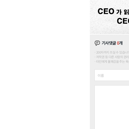
기사댓글
0
개
200자까지 쓰실 수 있습니다. (
저작권 등 다른 사람의 권리
타인에게 불쾌감을 주는 욕설