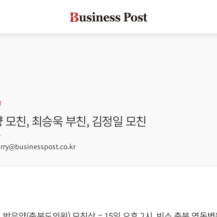
양 모친, 최승욱 부친, 김정일 모친
7
ry@businesspost.co.kr
박우양(충북도의원) 모친상 = 15일 오후 2시, 빈소 충북 영동병