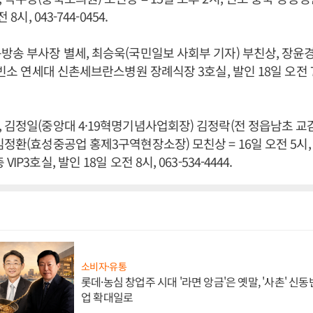
8시, 043-744-0454.
방송 부사장 별세, 최승욱(국민일보 사회부 기자) 부친상, 장윤경 
 빈소 연세대 신촌세브란스병원 장례식장 3호실, 발인 18일 오전 7시
 김정일(중앙대 4·19혁명기념사업회장) 김정락(전 정읍남초 교감
김정환(효성중공업 홍제3구역현장소장) 모친상 = 16일 오전 5시,
IP3호실, 발인 18일 오전 8시, 063-534-4444.
소비자·유통
롯데·농심 창업주 시대 '라면 앙금'은 옛말, '사촌' 신
업 확대일로