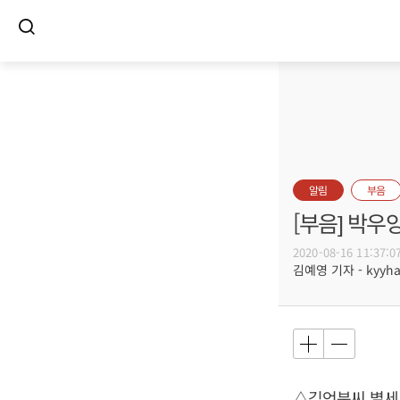
알림
부음
[부음] 박우
2020-08-16 11:37:0
김예영 기자 - kyyhar
△김언분씨 별세, 