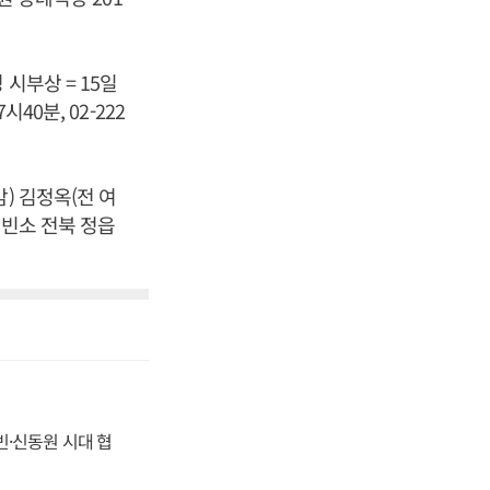
시부상 = 15일
40분, 02-222
) 김정옥(전 여
 빈소 전북 정읍
동빈·신동원 시대 협