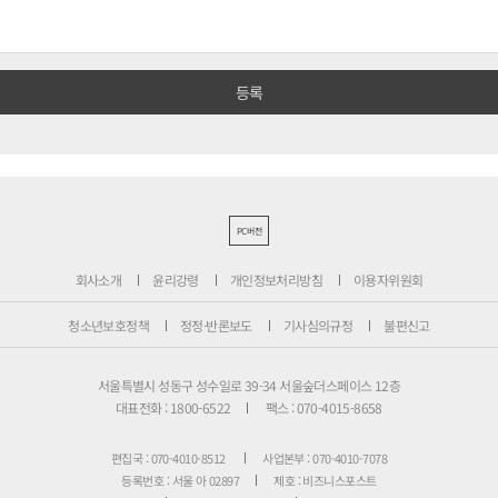
PC버전
회사소개
윤리강령
개인정보처리방침
이용자위원회
청소년보호정책
정정·반론보도
기사심의규정
불편신고
서울특별시 성동구 성수일로 39-34 서울숲더스페이스 12층
대표전화 : 1800-6522
팩스 : 070-4015-8658
편집국 : 070-4010-8512
사업본부 : 070-4010-7078
등록번호 : 서울 아 02897
제호 : 비즈니스포스트