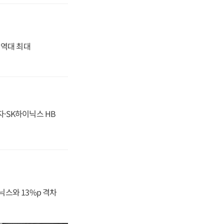
' 역대 최대
자·SK하이닉스 HB
닉스와 13%p 격차