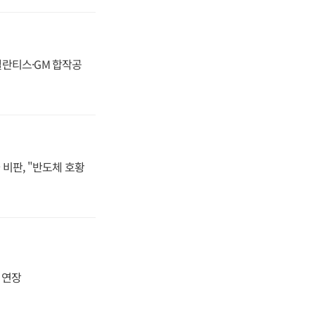
스텔란티스·GM 합작공
비판, "반도체 호황
지 연장