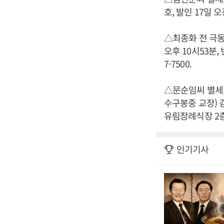
호, 발인 17일 오전 
△최종화 전 극동
오후 10시53분,
7-7500.
△문순임씨 별세,
수구봉중 교장) 
유림장례식장 2층 V
인기기사