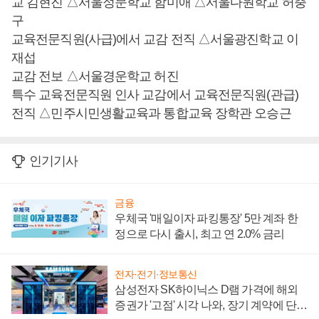
교 김현진 △서울정문학교 함미애 △서울다원학교 허충
구
교육전문직원(사급)에서 교감 전직 △서울광진학교 이
재섭
교감 전보 △서울경운학교 허진
특수 교육전문직원 인사 교감에서 교육전문직원(관급)
전직 △민주시민생활교육과 통합교육 장학관 오승근
인기기사
금융
우체국 '매일이자 파킹통장' 5만 계좌 한
정으로 다시 출시, 최고 연 2.0% 금리
전자·전기·정보통신
삼성전자 SK하이닉스 D램 가격에 해외
증권가 '고점' 시각 나와, 장기 계약에 단점