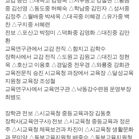
교감 승진 △대곡고 김명옥 △서부공고 강철현 △황금
중 김선영 △동도중 허혜숙 △학남중 김민자 △성서중
김정주 △월배중 박세옥 △대곡중 이혜경 △유가중 백
찬 △구지중 서혜련
전보 △포산고 박정미 △덕화중 김영화 △대진중 김만
환
교육연구관에서 교감 전직 △함지고 김학수
장학사에서 교감 전직 △도원고 김원교 △대진고 정현
욱 △호산고 이용호 △경일중 전우경 △와룡중 강희관
교육전문직 승진 시교육청 과장에서 교육장 △달성교육
지원청 교육장 조성철
교육연구사에서 교육연구관 △낙동강수련원 운영부장
최병도
장학관 전보 △시교육청 중등교육과장 김동호
장학사(교육연구사) 전보 △시교육청 중등교육과 정은
주 △시교육청 체육보건과 차진이 △시교육청 생활문화
과 문미양 △동부교육지원청 배중수 △동부교육지원청