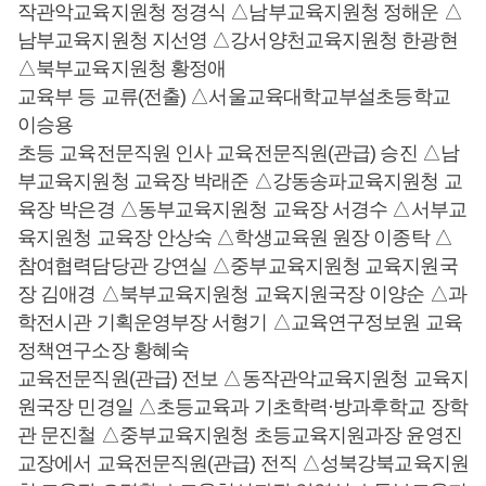
작관악교육지원청 정경식 △남부교육지원청 정해운 △
남부교육지원청 지선영 △강서양천교육지원청 한광현
△북부교육지원청 황정애
교육부 등 교류(전출) △서울교육대학교부설초등학교
이승용
초등 교육전문직원 인사 교육전문직원(관급) 승진 △남
부교육지원청 교육장 박래준 △강동송파교육지원청 교
육장 박은경 △동부교육지원청 교육장 서경수 △서부교
육지원청 교육장 안상숙 △학생교육원 원장 이종탁 △
참여협력담당관 강연실 △중부교육지원청 교육지원국
장 김애경 △북부교육지원청 교육지원국장 이양순 △과
학전시관 기획운영부장 서형기 △교육연구정보원 교육
정책연구소장 황혜숙
교육전문직원(관급) 전보 △동작관악교육지원청 교육지
원국장 민경일 △초등교육과 기초학력·방과후학교 장학
관 문진철 △중부교육지원청 초등교육지원과장 윤영진
교장에서 교육전문직원(관급) 전직 △성북강북교육지원