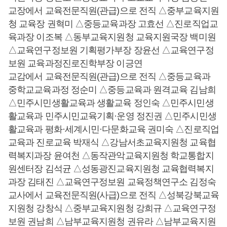
교장에서 교육전문직원(관급)으로 전직 △중부교육지원
청 교육장 권혁미 △중등교육과장 고효선 △진로직업교
육과장 이조복 △동부교육지원청 교육지원국장 백미원
△교육연구정보원 기획평가부장 장윤선 △교육연구정
보원 교육과정진로진학부장 이긍연
교감에서 교육전문직원(관급)으로 전직 △중등교육과
중학교교육과정 정순미 △중등교육과 원격교육 김남희
△민주시민생활교육과 생활교육 정인숙 △민주시민생
활교육과 민주시민교육기획·운영 정진권 △민주시민생
활교육과 평화·세계시민·다문화교육 권미숙 △진로직업
교육과 진로교육 박재식 △강남서초교육지원청 교육협
력복지과장 윤여천 △동작관악교육지원청 학교통합지
원센터장 김석균 △성동광진교육지원청 교육협력복지
과장 김태진 △교육연구정보원 교육정책연구소 김정숙
교사에서 교육전문직원(사급)으로 전직 △성북강북교육
지원청 강창식 △중부교육지원청 강희규 △교육연구정
보원 권남희 △남부교육지원청 권유라 △남부교육지원