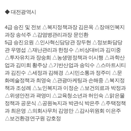
◆ 대전광역시
4급 승진 및 전보 △복지정책과장 김은옥 △장애인복지
과장 송석주 △감염병관리과장 문인환
5급 승진요원 △인사혁신담당관 장두현 △정보화담당
관 우명섭 △재난관리과 한정수 △비상대비과 김미중
△투자유치과 장숭희 △농생명정책과 이시행 △과학산
업과 김미희 황주상 △기반산업과 송익수 △스마트시티
과 김진수 △세정과 김해경 △시민소통과 정주미 △문
화예술정책과 최영숙 △관광마케팅과 손해중 △복지정
책과 조성례 △노인복지과 이정순 △보건의료과 박정과
△위생안전과 곽영미 △교육청소년과 허인숙 △맑은물
정책과 공운식 △공원녹지과 박관식 박은주 △주택정책
과 최은영 △의회사무처 김영만 △감사위원회 이은주
△보건환경연구원 강호정