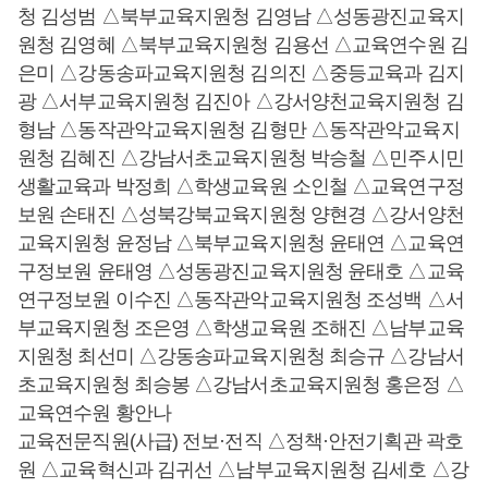
청 김성범 △북부교육지원청 김영남 △성동광진교육지
원청 김영혜 △북부교육지원청 김용선 △교육연수원 김
은미 △강동송파교육지원청 김의진 △중등교육과 김지
광 △서부교육지원청 김진아 △강서양천교육지원청 김
형남 △동작관악교육지원청 김형만 △동작관악교육지
원청 김혜진 △강남서초교육지원청 박승철 △민주시민
생활교육과 박정희 △학생교육원 소인철 △교육연구정
보원 손태진 △성북강북교육지원청 양현경 △강서양천
교육지원청 윤정남 △북부교육지원청 윤태연 △교육연
구정보원 윤태영 △성동광진교육지원청 윤태호 △교육
연구정보원 이수진 △동작관악교육지원청 조성백 △서
부교육지원청 조은영 △학생교육원 조해진 △남부교육
지원청 최선미 △강동송파교육지원청 최승규 △강남서
초교육지원청 최승봉 △강남서초교육지원청 홍은정 △
교육연수원 황안나
교육전문직원(사급) 전보·전직 △정책·안전기획관 곽호
원 △교육혁신과 김귀선 △남부교육지원청 김세호 △강