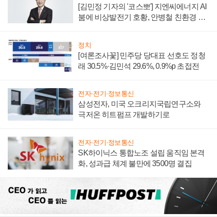
[김민정 기자의 '코스뽀'] 지엔씨에너지 AI
붐에 비상발전기 호황, 안병철 친환경 에
너지 발전전문기업 향한다
정치
[여론조사꽃] 민주당 당대표 선호도 정청
래 30.5%·김민석 29.6%, 0.9%p 초접전
전자·전기·정보통신
삼성전자, 미국 오크리지국립연구소와
극저온 히트펌프 개발하기로
전자·전기·정보통신
SK하이닉스 통합노조 설립 움직임 본격
화, 성과급 체계 불만에 3500명 결집