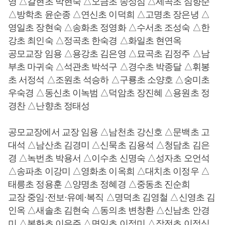
영 △갈현초 박현숙 △오금초 송성심 △세곡초 심향순
△방학초 윤순종 △연신초 이덕희 △고명초 장은녕 △
영일초 장현숙 △송화초 정영화 △수서초 조성숙 △한
강초 최인숙 △정곡초 한숙경 △화일초 현연옥
공모교장 임용 △용강초 김은영 △묘곡초 김정주 △남
부초 마귀숙 △석관초 박석구 △경수초 박종달 △휘봉
초 서정석 △조원초 석승하 △구룡초 소양호 △숭미초
우숙경 △동신초 이녹범 △덕암초 장진혜 △용원초 정
경찬 △난향초 정태성
공모교장에서 교장 임용 △남천초 강신호 △문백초 고
대석 △남산초 김경미 △신묵초 김용석 △청담초 김은
경 △녹번초 박용서 △이수초 신명숙 △성자초 오언석
△송파초 이강미 △영화초 이옥희 △대치초 이정우 △
태릉초 정용훈 △양명초 정혜경 △중동초 진순희
교장 중임·전보·유예·복직 △명덕초 김영철 △신영초 김
인옥 △새솔초 김현숙 △동의초 변창환 △신남초 안경
미 △봉화초 이은주 △면일초 이정미 △잠전초 이정심