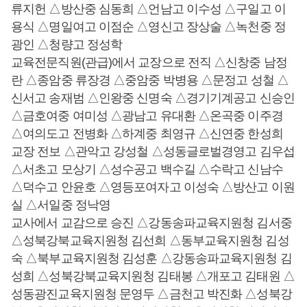
류지헌 △방산중 심동희 △언남고 이수성 △구일고 이
용식 △명일여고 이점순 △영신고 장상술 △녹천중 정
광인 △청량고 정성학
교육전문직원(관급)에서 교장으로 전직 △신창중 남정
란 △종암중 류장경 △중암중 박병용 △문정고 성철 △
신서고 송재범 △인왕중 신명숙 △경기기계공고 신승인
△금호여중 여미성 △광남고 유대환 △온곡중 이주경
△여의도고 전병화 △하계중 최영규 △신연중 한성희
교장 전보 △관악고 강성철 △성동글로벌경영고 김우섭
△서초고 모상기 △성수공고 백수길 △수락고 신남수
△덕수고 안윤호 △영등포여자고 이성숙 △방산고 이원
실 △서일중 정낙영
교사에서 교감으로 승진 △강동송파교육지원청 김서중
△성북강북교육지원청 김선희 △동부교육지원청 김성
숙 △북부교육지원청 김성훈 △강동송파교육지원청 김
성희 △성북강북교육지원청 김태봉 △개포고 김태원 △
성동광진교육지원청 문영두 △금천고 박진화 △성북강