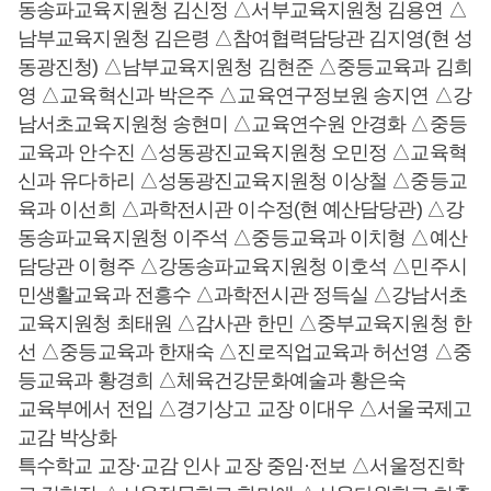
동송파교육지원청 김신정 △서부교육지원청 김용연 △
남부교육지원청 김은령 △참여협력담당관 김지영(현 성
동광진청) △남부교육지원청 김현준 △중등교육과 김희
영 △교육혁신과 박은주 △교육연구정보원 송지연 △강
남서초교육지원청 송현미 △교육연수원 안경화 △중등
교육과 안수진 △성동광진교육지원청 오민정 △교육혁
신과 유다하리 △성동광진교육지원청 이상철 △중등교
육과 이선희 △과학전시관 이수정(현 예산담당관) △강
동송파교육지원청 이주석 △중등교육과 이치형 △예산
담당관 이형주 △강동송파교육지원청 이호석 △민주시
민생활교육과 전흥수 △과학전시관 정득실 △강남서초
교육지원청 최태원 △감사관 한민 △중부교육지원청 한
선 △중등교육과 한재숙 △진로직업교육과 허선영 △중
등교육과 황경희 △체육건강문화예술과 황은숙
교육부에서 전입 △경기상고 교장 이대우 △서울국제고
교감 박상화
특수학교 교장·교감 인사 교장 중임·전보 △서울정진학