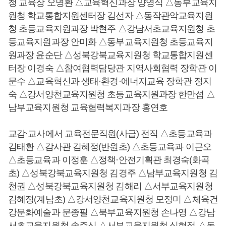
청 교육장 오명환 △교육혁신과장 양영식 △동부교육지
원청 학교통합지원센터장 김선자 △동작관악교육지원
청 초등교육지원과장 박현주 △강남서초교육지원청 초
등교육지원과장 안미화 △동부교육지원청 초등교육지
원과장 윤순단 △성북강북교육지원청 학교통합지원센
터장 이경숙 △참여협력담당관 지역사회협력 장학관 이
문수 △교육혁신과 생태·환경·에너지교육 장학관 정지
숙 △강서양천교육지원청 초등교육지원과장 한만섭 △
남부교육지원청 교육협력복지과장 홍연호
교감·교사에서 교육전문직원(사급) 전직 △초등교육과
김태환 △감사관 김혜정(반원초) △초등교육과 이근오
△초등교육과 이정훈 △정책·안전기획관 최경숙(화곡
초) △성북강북교육지원청 김경주 △남부교육지원청 김
천권 △성북강북교육지원청 김해리 △서부교육지원청
김혜정(계남초) △강서양천교육지원청 모정미 △체육건
강문화예술과 문종필 △북부교육지원청 손나영 △강남
서초교육지원청 송주신 △서부교육지원청 심현정 △동