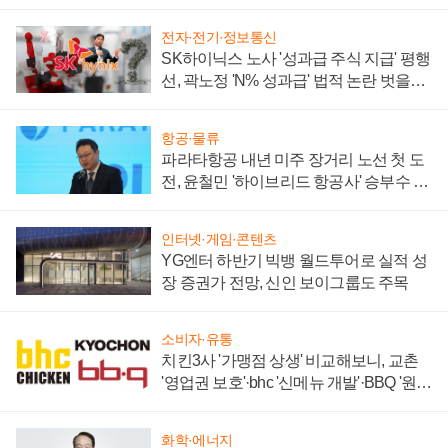
부각
전자·전기·정보통신
SK하이닉스 노사 '성과급 주식 지급' 평행
선, 곽노정 'N% 성과급' 법적 논란 벗을지
주목
항공·물류
파라타항공 내년 미주 장거리 노선 첫 도
전, 윤철민 '하이브리드 항공사' 승부수 통
할까
인터넷·게임·콘텐츠
YG엔터 하반기 빅뱅 월드투어로 실적 성
장 증권가 전망, 신인 보이그룹도 주목
소비자·유통
치킨3사 '가맹점 상생' 비교해보니, 교촌
'영업권 보호'·bhc '신메뉴 개발'·BBQ '원가
부담'
화학·에너지