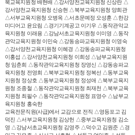
북교육지원청 배현배 △강서양천교육지원청 신상란 △
강서양천교육지원청 신승현 △북부교육지원청 양희관
△서부교육지원청 오병옥 △서초문예정 오성훈 △한강
미디어고 윤요림 △경기기계공고 이기우 △동작관악교
육지원청 이래용 △강남서초교육지원청 이미영 △동작
관악교육지원청 이민숙 △강동송파교육지원청 이영숙
△강서양천교육지원청 이혜경 △강동송파교육지원청
이홍섭 △강서양천교육지원청 이희성 △남부교육지원
청 임춘희 △동작관악교육지원청 장영신 △강동송파교
육지원청 전영희 △북부교육지원청 정복선 △동부교육
지원청 정상호 △동부교육지원청 정성애 △북부교육지
원청 조종철 △동작관악교육지원청 최재천 △북부교육
지원청 최필수 △동작관악교육지원청 표영수 △남부교
육지원청 홍숙한
교육전문직원(사급)에서 교감으로 전직 △영등포고 김
덕진 △서부교육지원청 김상헌 △중부교육지원청 김소
영 △강남서초교육지원청 김영주 △덕수고 김원준 △경