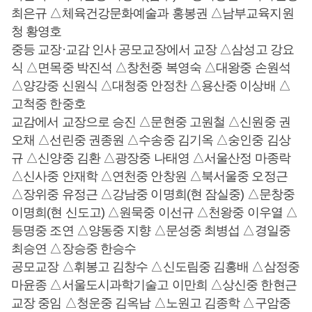
최은규 △체육건강문화예술과 홍봉권 △남부교육지원
청 황영호
중등 교장·교감 인사 공모교장에서 교장 △삼성고 강요
식 △면목중 박진석 △창천중 복영숙 △대왕중 손원석
△양강중 신원식 △대청중 안정찬 △용산중 이상배 △
고척중 한중호
교감에서 교장으로 승진 △문현중 고원철 △신원중 권
오채 △선린중 권종원 △수송중 김기옥 △숭인중 김상
규 △신양중 김환 △광장중 나태영 △서울산정 마종락
△신사중 안재학 △연천중 안창원 △북서울중 오정근
△장위중 유정근 △강남중 이명희(현 잠실중) △문창중
이명희(현 신도고) △원묵중 이선규 △천왕중 이우열 △
등명중 조연 △양동중 지향 △문성중 최병섭 △경일중
최승연 △장승중 한승수
공모교장 △휘봉고 김창수 △신도림중 김홍배 △삼정중
마윤종 △서울도시과학기술고 이만희 △상신중 한현근
교장 중임 △청운중 김옥남 △노원고 김종학 △구암중