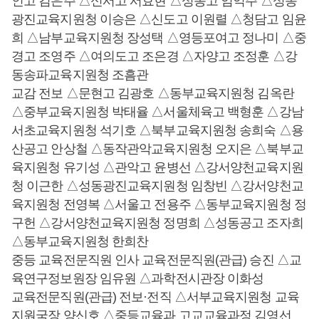
인고 김은주 △신서고 서효현 △성동고 엄익주 △성동
광진교육지원청 이승은 △신도고 이원렬 △청담고 임윤
희 △남부교육지원청 장성택 △영등포여고 정나미 △중
경고 조영주 △여의도고 조은경 △자양고 조정훈 △강
동송파교육지원청 조흠관
교감 전보 △문현고 김광호 △동부교육지원청 김옥란
△중부교육지원청 박태율 △서울체육고 백형훈 △강남
서초교육지원청 석기호 △북부교육지원청 송희숙 △용
산공고 안상철 △동작관악교육지원청 오지은 △북부교
육지원청 유기성 △관악고 윤병선 △강서양천교육지원
청 이근한 △성동광진교육지원청 임창빈 △강서양천교
육지원청 전영복 △서울고 전용주 △동부교육지원청 정
구헌 △강서양천교육지원청 정명희 △성동공고 조자희
△동부교육지원청 한희찬
중등 교육전문직원 인사 교육전문직원(관급) 승진 △교
육연구정보원장 임유원 △과학전시관장 이화성
교육전문직원(관급) 전보·전직 △서부교육지원청 교육
지원국장 양신호 △중등교육과 고교교육과정 김영선