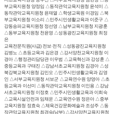
부교육지원청 양정임 △동작관악교육지원청 윤석미 △
동작관악교육지원청 윤재열 △학생교육원 이경임 △북
부교육지원청 이소리 △민주시민생활교육과 이준구 △
강동송파교육지원청 정선영 △남부교육지원청 지광훈
△동부교육지원청 천윤영 △성동광진교육지원청 최정
은
교육전문직원(사급) 전보·전직 △성동광진교육지원청
김병노 △초등교육과 김은경 △강서양천교육지원청 이
경아 △행정관리담당관 이우범 △교육혁신과 강성훈 △
중등교육과 구태진 △강남서초교육지원청 김경아 △성
북강북교육지원청 김민오 △민주시민생활교육과 김영
인 △서부교육지원청 서보군 △교육연수원 양영아 △초
등교육과 이선미 △동작관악교육지원청 이인용 △강남
서초교육지원청 이정호 △민주시민생활교육과 이희숙
△교육시설안전과 임채운 △교육연수원 정은아 △중부
교육지원청 정효숙 △체육건강문화예술과 조성주 △동
작관악교육지원청 최경숙(남부) △강서양천교육지원청