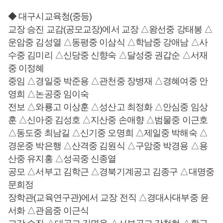
◆ 대구시교육청(중등)
교장 승진 교감(공모교장)에서 교장 △왕선중 강태봉 △
운암중 김성열 △동평중 이삼식 △학남중 강애남 △사
수중 김미리 △신당중 신향숙 △달성중 권갑순 △서재
중 이정혜
중임 △경일중 박준용 △관천중 장병재 △경혜여중 안
영희 △논공중 임이숙
전보 △와룡고 이상훈 △성산고 최정화 △안심중 임상
훈 △신아중 김성호 △지산중 손애향 △범물중 이근호
△동도중 최남길 △신기중 오명희 △제일중 박해숙 △
경운중 박은행 △산격중 김원식 △구암중 박경용 △용
산중 유지홍 △성곡중 신종열
공모 △서부고 김학근 △경북기계공고 김종구 △대명중
문희정
장학관(교육연구관)에서 교장 전직 △경대사대부중 윤
서화 △관음중 이근식