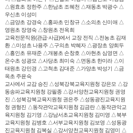
△원효초 정한주 △한남초 조혜천 △재동초 박광수 △
우신초 이성미
△금양초 강경숙 △홍파초 민창규 △소의초 신미애 △
영원초 장영숙 △창원초 전옥희
교육전문직원(관급·사급)에서 교장 전직 △전농초 김재
환 △미성초 나용주 △구의초 박혜자 △광장초 양희두
△흥인초 유재준 △개봉초 손창호 △아현초 심영면 △
온수초 성광모 △사당초 최미숙 △면동초 한미라 △이
태원초 강민경 △고척초 김대준 △가양초 박성기 △금
옥초 주윤숙
교사에서 교감 승진 △성북강북교육지원청 강은모 △강
동송파교육지원청 강필종 △강서양천교육지원청 권영
진 △성북강북교육지원청 권은주 △성동광진교육지원
청 권형진 △동작관악교육지원청 김금란 △동작관악교
육지원청 김기영 △강남서초교육지원청 김미영 △북부
교육지원청 김병호 △서부교육지원청 김보영 △성동광
진교육지원청 김복실 △강서양천교육지원청 김영미 △