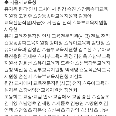
◆ 서울시교육청
유치원 원감 인사 교사에서 원감 승진 △강동송파교육
지원청 고현주 △강동송파교육지원청 김경아
교육전문직원(사급)에서 원감 전직 △북부교육지원청
서유현
유아 교육전문직원 인사 교육전문직원(사급) 전보·전직
△강동송파교육지원청 강미정 △유아교육과 김민정 △
유아교육과 김성민 △중부교육지원청 김수진 △유아교
육진흥원 김재순 △서부교육지원청 김진옥 △남부교육
지원청 김희선 △유아교육과 도완숙 △성북강북교육지
원청 박신정 △동부교육지원청 박해영 △동작관악교육
지원청 손선미 △북부교육지원청 이선희
원감·교사에서 교육전문직원(사급) 전직 △유아교육과
심지은 △강서양천교육지원청 정윤희
초등학교 교장·교감 인사 교감에서 교장 승진 △길동초
김미영 △남정초 김세령 △세륜초 김송연 △망원초 김
영택 △천일초 김용숙 △신봉초 김찬영 △남사초 남순