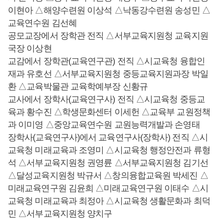
이현아 △해양수련원 이상석 △낙동강수련원 송성민 △
교육연수원 김선혜
공모교장에서 장학관 전직 △서부교육지원청 교육지원
국장 이상현
교감에서 장학관(교육연구관) 전직 △시교육청 융합인
재과 유호선 △서부교육지원청 중등교육지원과장 박일
환 △교육박물관 교육학예부장 신황규
교사에서 장학사(교육연구사) 전직 △시교육청 중등교
육과 황수진 △학생문화센터 이세헌 △교육부 교원정책
과 이미영 △중앙교육연수원 교원능력개발과 손영태
장학사(교육연구사)에서 교육연구사(장학사) 전직 △시
교육청 미래교육과 조영미 △시교육청 행정안전과 류형
석 △서부교육지원청 권영륜 △서부교육지원청 김기선
△달성교육지원청 박규서 △창의융합교육원 박세진 △
미래교육연구원 김윤희 △미래교육연구원 이태수 △시
교육청 미래교육과 최정아 △시교육청 생활문화과 최덕
민 △서부교육지원청 양치구