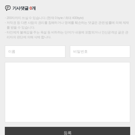
기사댓글
0
개
200자까지 쓰실 수 있습니다. (현재 0 byte / 최대 400byte)
저작권 등 다른 사람의 권리를 침해하거나 명예를 훼손하는 댓글은 관련 법률에 의해 제재
를 받을 수 있습니다.
타인에게 불쾌감을 주는 욕설 등 비하하는 단어가 내용에 포함되거나 인신공격성 글은 관
리자의 판단에 의해 삭제 합니다.