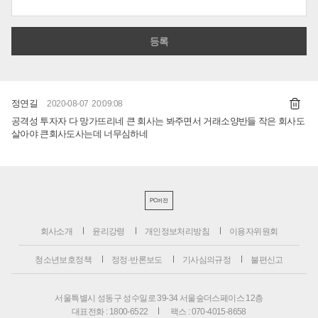
정연길
2020-08-07 20:09:08
공격성 투자자 다 망가뜨리네 큰 회사는 봐주면서 거래소양반들 작은 회사도
살아야 큰회사도사는데 너무심하네
PC버전
회사소개
윤리강령
개인정보처리방침
이용자위원회
청소년보호정책
정정·반론보도
기사심의규정
불편신고
서울특별시 성동구 성수일로 39-34 서울숲더스페이스 12층
대표전화 : 1800-6522
팩스 : 070-4015-8658