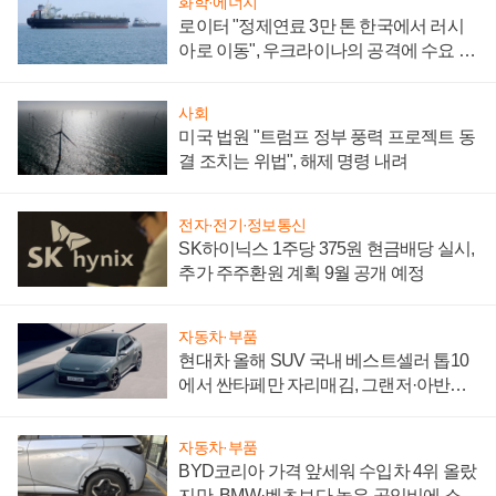
화학·에너지
로이터 "정제연료 3만 톤 한국에서 러시
아로 이동", 우크라이나의 공격에 수요 늘
어
사회
미국 법원 "트럼프 정부 풍력 프로젝트 동
결 조치는 위법", 해제 명령 내려
전자·전기·정보통신
SK하이닉스 1주당 375원 현금배당 실시,
추가 주주환원 계획 9월 공개 예정
자동차·부품
현대차 올해 SUV 국내 베스트셀러 톱10
에서 싼타페만 자리매김, 그랜저·아반떼
'세단 쌍끌이'로 내수 방어
자동차·부품
BYD코리아 가격 앞세워 수입차 4위 올랐
지만, BMW·벤츠보다 높은 공임비에 소비