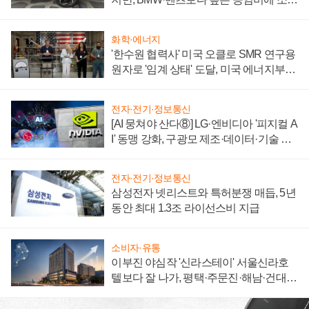
자 불만 폭발
화학·에너지
'한수원 협력사' 미국 오클로 SMR 연구용
원자로 '임계 상태' 도달, 미국 에너지부
"중요한 이정표"
전자·전기·정보통신
[AI 뭉쳐야 산다⑧] LG·엔비디아 '피지컬 A
I' 동맹 강화, 구광모 제조·데이터·기술 결
집해 종합 로보틱스 기업으로
전자·전기·정보통신
삼성전자 넷리스트와 특허분쟁 매듭, 5년
동안 최대 1.3조 라이선스비 지급
소비자·유통
이부진 야심작 '신라스테이' 서울신라호
텔보다 잘 나가, 평택·주문진·해남·건대로
성장판 더 넓힌다