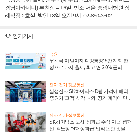
경영아카데미) 부친상 = 16일, 빈소 서울 중앙대병원 장
례식장 2호실, 발인 18일 오전 9시, 02-860-3502.
인기기사
금융
우체국 '매일이자 파킹통장' 5만 계좌 한
정으로 다시 출시, 최고 연 2.0% 금리
전자·전기·정보통신
삼성전자 SK하이닉스 D램 가격에 해외
증권가 '고점' 시각 나와, 장기 계약에 단점
부각
전자·전기·정보통신
SK하이닉스 노사 '성과급 주식 지급' 평행
선, 곽노정 'N% 성과급' 법적 논란 벗을지
주목