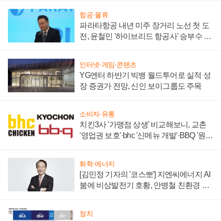
항공·물류
파라타항공 내년 미주 장거리 노선 첫 도
전, 윤철민 '하이브리드 항공사' 승부수 통
할까
인터넷·게임·콘텐츠
YG엔터 하반기 빅뱅 월드투어로 실적 성
장 증권가 전망, 신인 보이그룹도 주목
소비자·유통
치킨3사 '가맹점 상생' 비교해보니, 교촌
'영업권 보호'·bhc '신메뉴 개발'·BBQ '원가
부담'
화학·에너지
[김민정 기자의 '코스뽀'] 지엔씨에너지 AI
붐에 비상발전기 호황, 안병철 친환경 에
너지 발전전문기업 향한다
정치