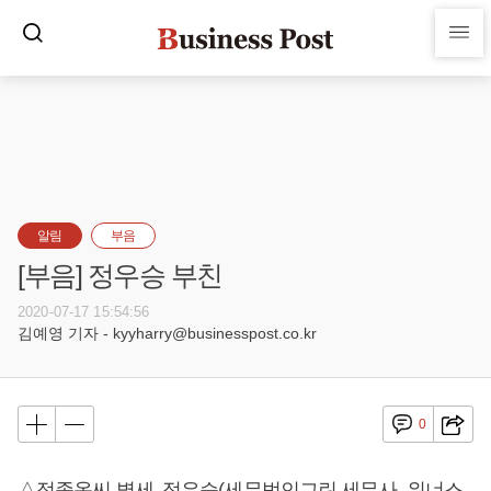
알림
부음
[부음] 정우승 부친
2020-07-17 15:54:56
김예영 기자 - kyyharry@businesspost.co.kr
0
△정종옥씨 별세, 정우승(세무법인그린 세무사, 위너스