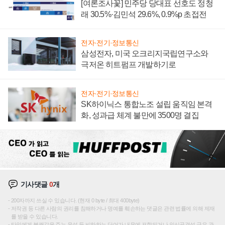
[여론조사꽃] 민주당 당대표 선호도 정청
래 30.5%·김민석 29.6%, 0.9%p 초접전
전자·전기·정보통신
삼성전자, 미국 오크리지국립연구소와
극저온 히트펌프 개발하기로
전자·전기·정보통신
SK하이닉스 통합노조 설립 움직임 본격
화, 성과급 체계 불만에 3500명 결집
기사댓글
0
개
200자까지 쓰실 수 있습니다. (현재 0 byte / 최대 400byte)
저작권 등 다른 사람의 권리를 침해하거나 명예를 훼손하는 댓글은 관련 법률에 의해 제재
를 받을 수 있습니다.
타인에게 불쾌감을 주는 욕설 등 비하하는 단어가 내용에 포함되거나 인신공격성 글은 관