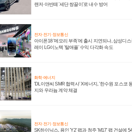
랜저·아반떼 '세단 쌍끌이'로 내수 방어
전자·전기·정보통신
아이폰18 '메모리 부족'에 출시 지연되나, 삼성디
레이 LG이노텍 '탈애플' 수익 다각화 속도
화학·에너지
'DL이앤씨 SMR 협력사' X에너지, '한수원 포스코
지와 우라늄 계약 체결
전자·전기·정보통신
SK하이닉스, 용인 'Y2' 팹과 청주 'M17' 팹 건설에 