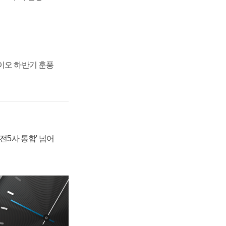
바이오 하반기 훈풍
발전5사 통합' 넘어