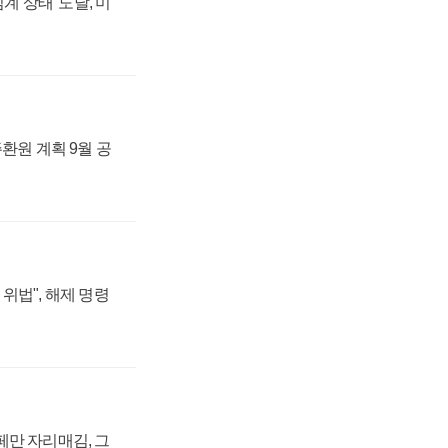
계 상태' 도달, 미
주환원 계획 9월 공
위법", 해제 명령
페만 자리매김, 그