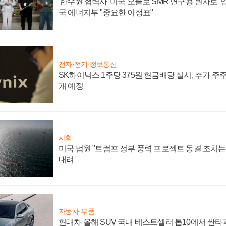
'한수원 협력사' 미국 오클로 SMR 연구용 원자로 '임
국 에너지부 "중요한 이정표"
전자·전기·정보통신
SK하이닉스 1주당 375원 현금배당 실시, 추가 주
개 예정
사회
미국 법원 "트럼프 정부 풍력 프로젝트 동결 조치는 
내려
자동차·부품
현대차 올해 SUV 국내 베스트셀러 톱10에서 싼타