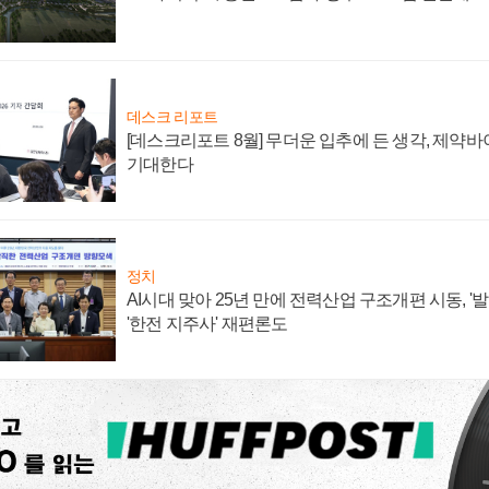
데스크 리포트
[데스크리포트 8월] 무더운 입추에 든 생각, 제약
기대한다
정치
AI시대 맞아 25년 만에 전력산업 구조개편 시동, '
'한전 지주사' 재편론도