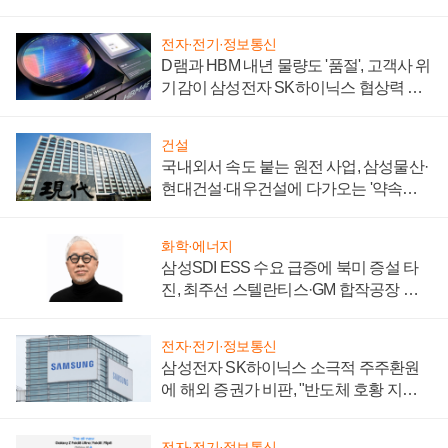
제 대비"
전자·전기·정보통신
D램과 HBM 내년 물량도 '품절', 고객사 위
기감이 삼성전자 SK하이닉스 협상력 더
키워
건설
국내외서 속도 붙는 원전 사업, 삼성물산·
현대건설·대우건설에 다가오는 '약속의
시간'
화학·에너지
삼성SDI ESS 수요 급증에 북미 증설 타
진, 최주선 스텔란티스·GM 합작공장 건
설 재추진하나
전자·전기·정보통신
삼성전자 SK하이닉스 소극적 주주환원
에 해외 증권가 비판, "반도체 호황 지속
성 의문"
전자·전기·정보통신