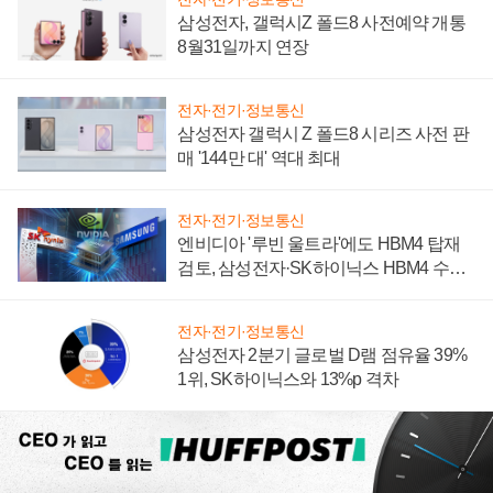
삼성전자, 갤럭시Z 폴드8 사전예약 개통
8월31일까지 연장
전자·전기·정보통신
삼성전자 갤럭시 Z 폴드8 시리즈 사전 판
매 '144만 대' 역대 최대
전자·전기·정보통신
엔비디아 '루빈 울트라'에도 HBM4 탑재
검토, 삼성전자·SK하이닉스 HBM4 수율
에 주도권 갈린다
전자·전기·정보통신
삼성전자 2분기 글로벌 D램 점유율 39%
1위, SK하이닉스와 13%p 격차