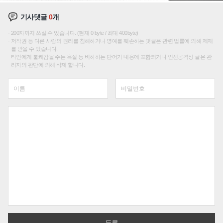
기사댓글
0
개
200자까지 쓰실 수 있습니다. (현재 0 byte / 최대 400byte)
저작권 등 다른 사람의 권리를 침해하거나 명예를 훼손하는 댓글은 관련 법률에 의해 제재
를 받을 수 있습니다.
타인에게 불쾌감을 주는 욕설 등 비하하는 단어가 내용에 포함되거나 인신공격성 글은 관
리자의 판단에 의해 삭제 합니다.