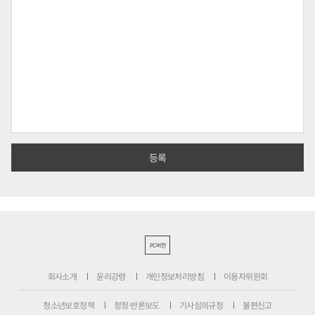
PC버전
회사소개
윤리강령
개인정보처리방침
이용자위원회
청소년보호정책
정정·반론보도
기사심의규정
불편신고