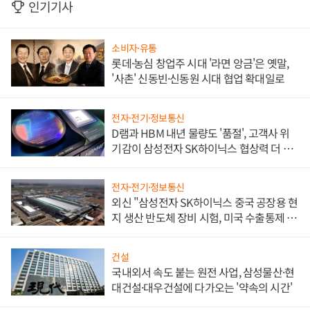
인기기사
소비자·유통
롯데·농심 창업주 시대 '라면 앙금'은 옛말,
'사촌' 신동빈·신동원 시대 협업 확대일로
전자·전기·정보통신
D램과 HBM 내년 물량도 '품절', 고객사 위
기감이 삼성전자 SK하이닉스 협상력 더 키
워
전자·전기·정보통신
외신 "삼성전자 SK하이닉스 중국 공장용 현
지 생산 반도체 장비 시험, 미국 수출통제 대
비"
건설
국내외서 속도 붙는 원전 사업, 삼성물산·현
대건설·대우건설에 다가오는 '약속의 시간'