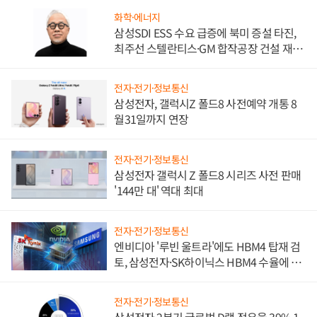
화학·에너지
삼성SDI ESS 수요 급증에 북미 증설 타진,
최주선 스텔란티스·GM 합작공장 건설 재추
진하나
전자·전기·정보통신
삼성전자, 갤럭시Z 폴드8 사전예약 개통 8
월31일까지 연장
전자·전기·정보통신
삼성전자 갤럭시 Z 폴드8 시리즈 사전 판매
'144만 대' 역대 최대
전자·전기·정보통신
엔비디아 '루빈 울트라'에도 HBM4 탑재 검
토, 삼성전자·SK하이닉스 HBM4 수율에 주
도권 갈린다
전자·전기·정보통신