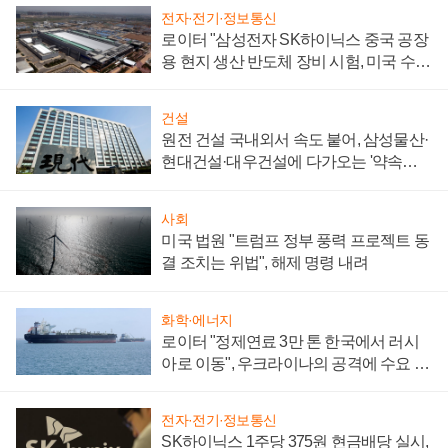
전자·전기·정보통신
로이터 "삼성전자 SK하이닉스 중국 공장
용 현지 생산 반도체 장비 시험, 미국 수출
통제 대비"
건설
원전 건설 국내외서 속도 붙어, 삼성물산·
현대건설·대우건설에 다가오는 '약속의
시간'
사회
미국 법원 "트럼프 정부 풍력 프로젝트 동
결 조치는 위법", 해제 명령 내려
화학·에너지
로이터 "정제연료 3만 톤 한국에서 러시
아로 이동", 우크라이나의 공격에 수요 늘
어
전자·전기·정보통신
SK하이닉스 1주당 375원 현금배당 실시,