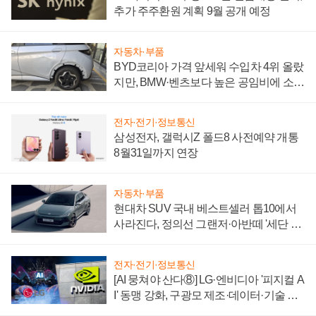
추가 주주환원 계획 9월 공개 예정
자동차·부품
BYD코리아 가격 앞세워 수입차 4위 올랐
지만, BMW·벤츠보다 높은 공임비에 소비
자 불만 폭발
전자·전기·정보통신
삼성전자, 갤럭시Z 폴드8 사전예약 개통
8월31일까지 연장
자동차·부품
현대차 SUV 국내 베스트셀러 톱10에서
사라진다, 정의선 그랜저·아반떼 '세단 쌍
끌이'로 내수 방어
전자·전기·정보통신
[AI 뭉쳐야 산다⑧] LG·엔비디아 '피지컬 A
I' 동맹 강화, 구광모 제조·데이터·기술 결
집해 종합 로보틱스 기업으로