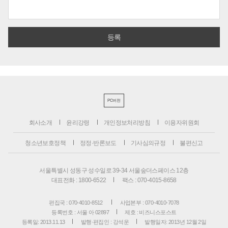
PC버전
회사소개
윤리강령
개인정보처리방침
이용자위원회
청소년보호정책
정정·반론보도
기사심의규정
불편신고
서울특별시 성동구 성수일로 39-34 서울숲더스페이스 12층
대표전화 : 1800-6522
팩스 : 070-4015-8658
편집국 : 070-4010-8512
사업본부 : 070-4010-7078
등록번호 : 서울 아 02897
제호 : 비즈니스포스트
등록일: 2013.11.13
발행·편집인 : 강석운
발행일자: 2013년 12월 2일