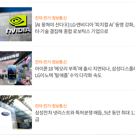
전자·전기·정보통신
[AI 뭉쳐야 산다⑧] LG·엔비디아 '피지컬 AI' 동맹 강
터·기술 결집해 종합 로보틱스 기업으로
전자·전기·정보통신
아이폰18 '메모리 부족'에 출시 지연되나, 삼성디스
LG이노텍 '탈애플' 수익 다각화 속도
전자·전기·정보통신
삼성전자 넷리스트와 특허분쟁 매듭, 5년 동안 최대 1
급