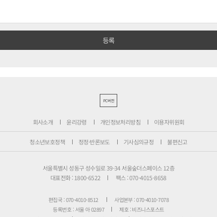
PC버전
회사소개
윤리강령
개인정보처리방침
이용자위원회
청소년보호정책
정정·반론보도
기사심의규정
불편신고
서울특별시 성동구 성수일로 39-34 서울숲더스페이스 12층
대표전화 : 1800-6522
팩스 : 070-4015-8658
편집국 : 070-4010-8512
사업본부 : 070-4010-7078
등록번호 : 서울 아 02897
제호 : 비즈니스포스트