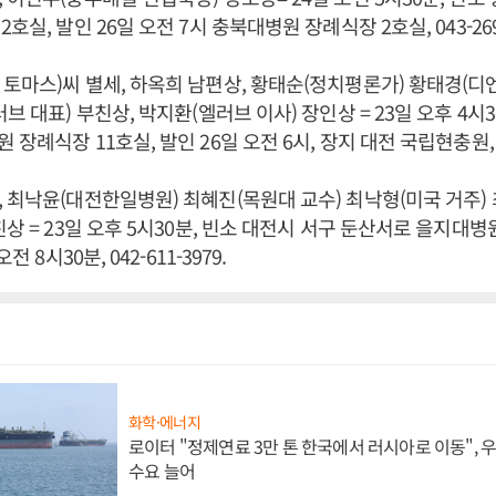
호실, 발인 26일 오전 7시 충북대병원 장례식장 2호실, 043-269-
토마스)씨 별세, 하옥희 남편상, 황태순(정치평론가) 황태경
브 대표) 부친상, 박지환(엘러브 이사) 장인상 = 23일 오후 4시
장례식장 11호실, 발인 26일 오전 6시, 장지 대전 국립현충원, 02-
 최낙윤(대전한일병원) 최혜진(목원대 교수) 최낙형(미국 거주)
친상 = 23일 오후 5시30분, 빈소 대전시 서구 둔산서로 을지대병
전 8시30분, 042-611-3979.
화학·에너지
로이터 "정제연료 3만 톤 한국에서 러시아로 이동",
수요 늘어