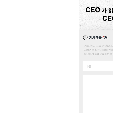
기사댓글
0
개
200자까지 쓰실 수 있습니다. (
저작권 등 다른 사람의 권리
타인에게 불쾌감을 주는 욕설