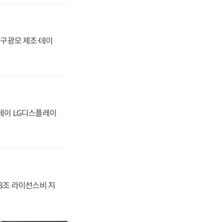
화, 구광모 제조·데이
플레이 LG디스플레이
.3조 라이선스비 지