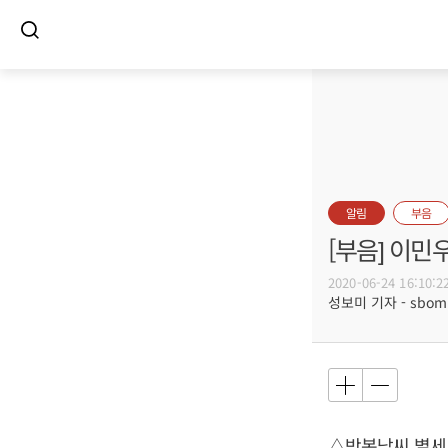
알림
부음
[부음] 이민
2020-06-24 16:10:2
성보미 기자 - sbomi@
△박복남씨 별세,