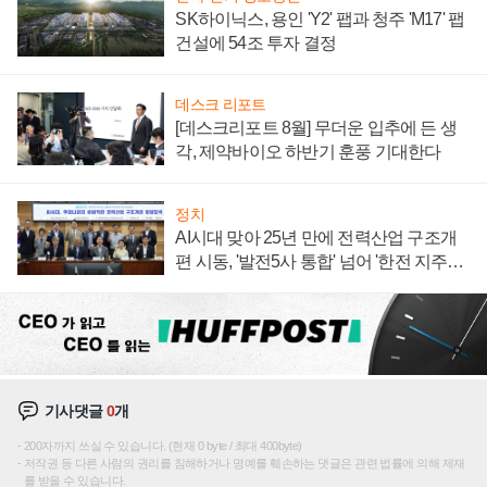
SK하이닉스, 용인 'Y2' 팹과 청주 'M17' 팹
건설에 54조 투자 결정
데스크 리포트
[데스크리포트 8월] 무더운 입추에 든 생
각, 제약바이오 하반기 훈풍 기대한다
정치
AI시대 맞아 25년 만에 전력산업 구조개
편 시동, '발전5사 통합' 넘어 '한전 지주사'
재편론도
기사댓글
0
개
200자까지 쓰실 수 있습니다. (현재 0 byte / 최대 400byte)
저작권 등 다른 사람의 권리를 침해하거나 명예를 훼손하는 댓글은 관련 법률에 의해 제재
를 받을 수 있습니다.