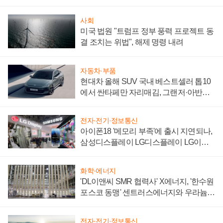
사회
미국 법원 "트럼프 정부 풍력 프로젝트 동
결 조치는 위법", 해제 명령 내려
자동차·부품
현대차 올해 SUV 국내 베스트셀러 톱10
에서 싼타페만 자리매김, 그랜저·아반떼
'세단 쌍끌이'로 내수 방어
전자·전기·정보통신
아이폰18 '메모리 부족'에 출시 지연되나,
삼성디스플레이 LG디스플레이 LG이노
텍 '탈애플' 수익 다각화 속도
화학·에너지
'DL이앤씨 SMR 협력사' X에너지, '한수원
포스코 동맹' 센트러스에너지와 우라늄
계약 체결
전자·전기·정보통신