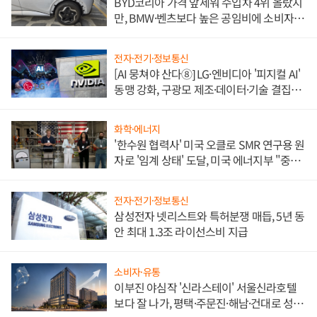
BYD코리아 가격 앞세워 수입차 4위 올랐지
만, BMW·벤츠보다 높은 공임비에 소비자
불만 폭발
전자·전기·정보통신
[AI 뭉쳐야 산다⑧] LG·엔비디아 '피지컬 AI'
동맹 강화, 구광모 제조·데이터·기술 결집
해 종합 로보틱스 기업으로
화학·에너지
'한수원 협력사' 미국 오클로 SMR 연구용 원
자로 '임계 상태' 도달, 미국 에너지부 "중요
한 이정표"
전자·전기·정보통신
삼성전자 넷리스트와 특허분쟁 매듭, 5년 동
안 최대 1.3조 라이선스비 지급
소비자·유통
이부진 야심작 '신라스테이' 서울신라호텔
보다 잘 나가, 평택·주문진·해남·건대로 성