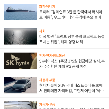
화학·에너지
로이터 "정제연료 3만 톤 한국에서 러시아
로 이동", 우크라이나의 공격에 수요 늘어
사회
미국 법원 "트럼프 정부 풍력 프로젝트 동결
조치는 위법", 해제 명령 내려
전자·전기·정보통신
SK하이닉스 1주당 375원 현금배당 실시, 추
가 주주환원 계획 9월 공개 예정
자동차·부품
현대차 올해 SUV 국내 베스트셀러 톱10에
서 싼타페만 자리매김, 그랜저·아반떼 '세단
쌍끌이'로 내수 방어
자동차·부품