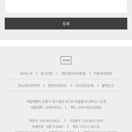
PC버전
회사소개
윤리강령
개인정보처리방침
이용자위원회
청소년보호정책
정정·반론보도
기사심의규정
불편신고
서울특별시 성동구 성수일로 39-34 서울숲더스페이스 12층
대표전화 : 1800-6522
팩스 : 070-4015-8658
편집국 : 070-4010-8512
사업본부 : 070-4010-7078
등록번호 : 서울 아 02897
제호 : 비즈니스포스트