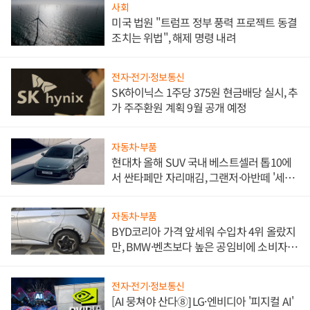
사회
미국 법원 "트럼프 정부 풍력 프로젝트 동결
조치는 위법", 해제 명령 내려
전자·전기·정보통신
SK하이닉스 1주당 375원 현금배당 실시, 추
가 주주환원 계획 9월 공개 예정
자동차·부품
현대차 올해 SUV 국내 베스트셀러 톱10에
서 싼타페만 자리매김, 그랜저·아반떼 '세단
쌍끌이'로 내수 방어
자동차·부품
BYD코리아 가격 앞세워 수입차 4위 올랐지
만, BMW·벤츠보다 높은 공임비에 소비자
불만 폭발
전자·전기·정보통신
[AI 뭉쳐야 산다⑧] LG·엔비디아 '피지컬 AI'