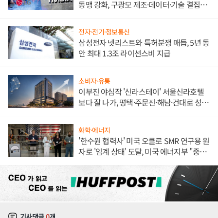
동맹 강화, 구광모 제조·데이터·기술 결집
해 종합 로보틱스 기업으로
전자·전기·정보통신
삼성전자 넷리스트와 특허분쟁 매듭, 5년 동
안 최대 1.3조 라이선스비 지급
소비자·유통
이부진 야심작 '신라스테이' 서울신라호텔
보다 잘 나가, 평택·주문진·해남·건대로 성
장판 더 넓힌다
화학·에너지
'한수원 협력사' 미국 오클로 SMR 연구용 원
자로 '임계 상태' 도달, 미국 에너지부 "중요
한 이정표"
기사댓글
0
개