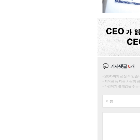
기사댓글
0
개
200자까지 쓰실 수 있습니다. 
저작권 등 다른 사람의 
타인에게 불쾌감을 주는 