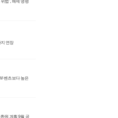
위법", 해제 명령
까지 연장
MW·벤츠보다 높은
주환원 계획 9월 공