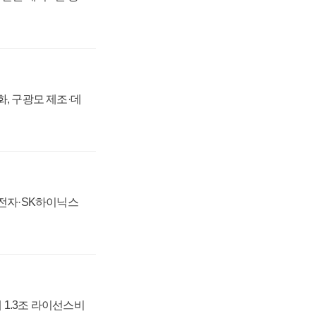
강화, 구광모 제조·데
성전자·SK하이닉스
 1.3조 라이선스비