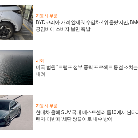
자동차·부품
BYD코리아 가격 앞세워 수입차 4위 올랐지만, B
공임비에 소비자 불만 폭발
사회
미국 법원 "트럼프 정부 풍력 프로젝트 동결 조치는 
내려
자동차·부품
현대차 올해 SUV 국내 베스트셀러 톱10에서 싼타
랜저·아반떼 '세단 쌍끌이'로 내수 방어