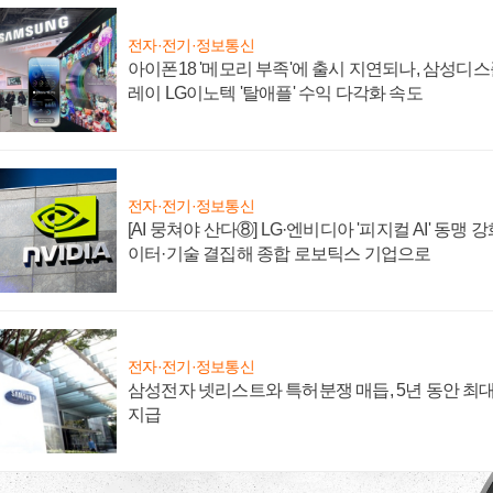
전자·전기·정보통신
아이폰18 '메모리 부족'에 출시 지연되나, 삼성디
레이 LG이노텍 '탈애플' 수익 다각화 속도
전자·전기·정보통신
[AI 뭉쳐야 산다⑧] LG·엔비디아 '피지컬 AI' 동맹 
이터·기술 결집해 종합 로보틱스 기업으로
전자·전기·정보통신
삼성전자 넷리스트와 특허분쟁 매듭, 5년 동안 최대
지급