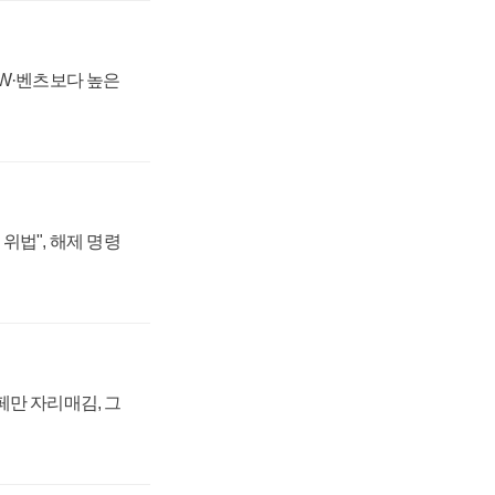
MW·벤츠보다 높은
위법", 해제 명령
페만 자리매김, 그