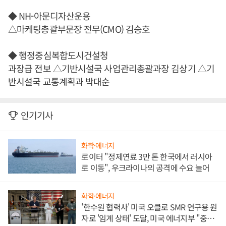
◆ NH-아문디자산운용
△마케팅총괄부문장 전무(CMO) 김승호
◆ 행정중심복합도시건설청
과장급 전보 △기반시설국 사업관리총괄과장 김상기 △기
반시설국 교통계획과 박대순
인기기사
화학·에너지
로이터 "정제연료 3만 톤 한국에서 러시아
로 이동", 우크라이나의 공격에 수요 늘어
화학·에너지
'한수원 협력사' 미국 오클로 SMR 연구용 원
자로 '임계 상태' 도달, 미국 에너지부 "중요