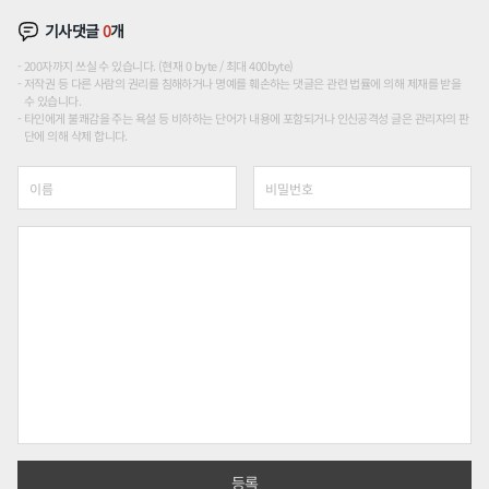
기사댓글
0
개
200자까지 쓰실 수 있습니다. (현재 0 byte / 최대 400byte)
저작권 등 다른 사람의 권리를 침해하거나 명예를 훼손하는 댓글은 관련 법률에 의해 제재를 받을
수 있습니다.
타인에게 불쾌감을 주는 욕설 등 비하하는 단어가 내용에 포함되거나 인신공격성 글은 관리자의 판
단에 의해 삭제 합니다.