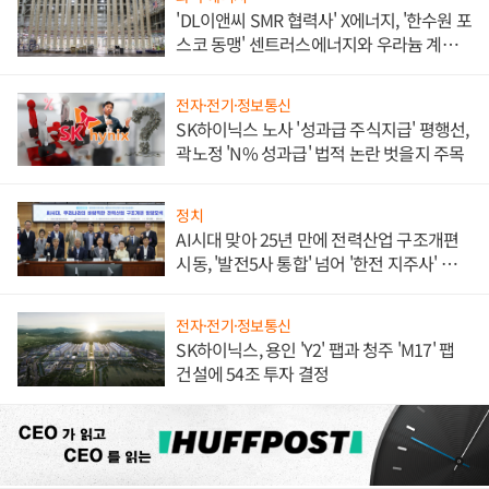
'DL이앤씨 SMR 협력사' X에너지, '한수원 포
스코 동맹' 센트러스에너지와 우라늄 계약
체결
전자·전기·정보통신
SK하이닉스 노사 '성과급 주식지급' 평행선,
곽노정 'N% 성과급' 법적 논란 벗을지 주목
정치
AI시대 맞아 25년 만에 전력산업 구조개편
시동, '발전5사 통합' 넘어 '한전 지주사' 재편
론도
전자·전기·정보통신
SK하이닉스, 용인 'Y2' 팹과 청주 'M17' 팹
건설에 54조 투자 결정