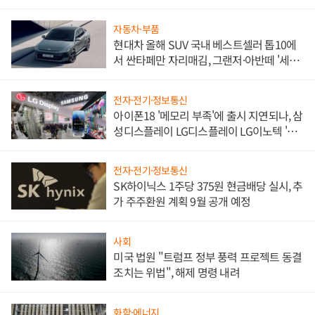
한 이정표"
자동차·부품
현대차 올해 SUV 국내 베스트셀러 톱10에
서 싼타페만 자리매김, 그랜저·아반떼 '세단
쌍끌이'로 내수 방어
전자·전기·정보통신
아이폰18 '메모리 부족'에 출시 지연되나, 삼
성디스플레이 LG디스플레이 LG이노텍 '탈
애플' 수익 다각화 속도
전자·전기·정보통신
SK하이닉스 1주당 375원 현금배당 실시, 추
가 주주환원 계획 9월 공개 예정
사회
미국 법원 "트럼프 정부 풍력 프로젝트 동결
조치는 위법", 해제 명령 내려
화학·에너지