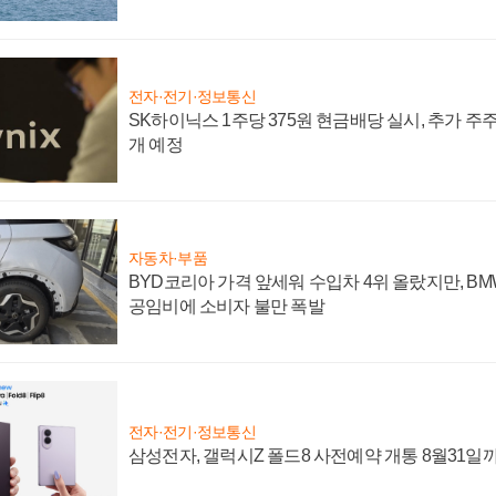
전자·전기·정보통신
SK하이닉스 1주당 375원 현금배당 실시, 추가 주
개 예정
자동차·부품
BYD코리아 가격 앞세워 수입차 4위 올랐지만, B
공임비에 소비자 불만 폭발
전자·전기·정보통신
삼성전자, 갤럭시Z 폴드8 사전예약 개통 8월31일