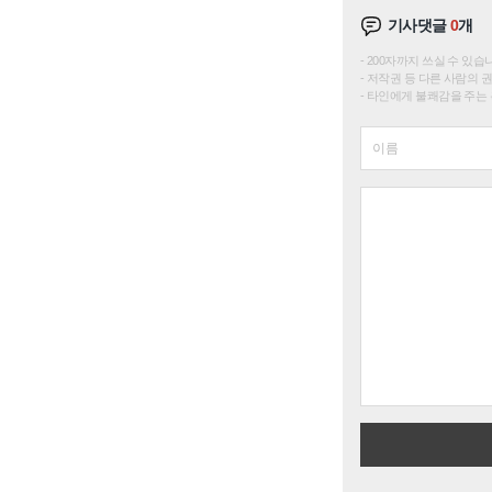
기사댓글
0
개
200자까지 쓰실 수 있습니다. 
저작권 등 다른 사람의 
타인에게 불쾌감을 주는 