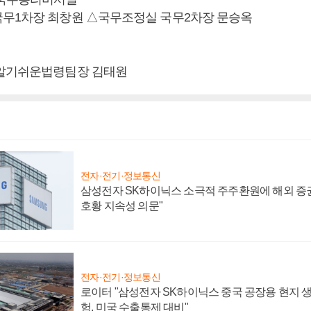
무1차장 최창원 △국무조정실 국무2차장 문승옥
△알기쉬운법령팀장 김태원
전자·전기·정보통신
삼성전자 SK하이닉스 소극적 주주환원에 해외 증권
호황 지속성 의문"
전자·전기·정보통신
로이터 "삼성전자 SK하이닉스 중국 공장용 현지 생
험, 미국 수출통제 대비"