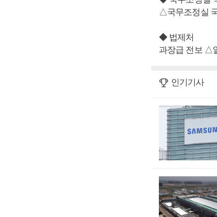
△국무조정실 국
◆ 법제처
과장급 전보 
인기기사