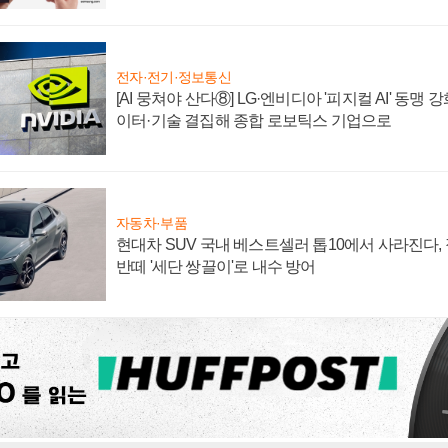
전자·전기·정보통신
[AI 뭉쳐야 산다⑧] LG·엔비디아 '피지컬 AI' 동맹 
이터·기술 결집해 종합 로보틱스 기업으로
자동차·부품
현대차 SUV 국내 베스트셀러 톱10에서 사라진다,
반떼 '세단 쌍끌이'로 내수 방어