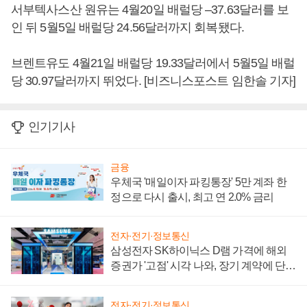
서부텍사스산 원유는 4월20일 배럴당 –37.63달러를 보
인 뒤 5월5일 배럴당 24.56달러까지 회복됐다.
브렌트유도 4월21일 배럴당 19.33달러에서 5월5일 배럴
당 30.97달러까지 뛰었다. [비즈니스포스트 임한솔 기자]
인기기사
금융
우체국 '매일이자 파킹통장' 5만 계좌 한
정으로 다시 출시, 최고 연 2.0% 금리
전자·전기·정보통신
삼성전자 SK하이닉스 D램 가격에 해외
증권가 '고점' 시각 나와, 장기 계약에 단점
부각
전자·전기·정보통신