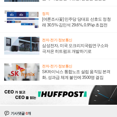
너지 발전전문기업 향한다
정치
[여론조사꽃] 민주당 당대표 선호도 정청
래 30.5%·김민석 29.6%, 0.9%p 초접전
전자·전기·정보통신
삼성전자, 미국 오크리지국립연구소와
극저온 히트펌프 개발하기로
전자·전기·정보통신
SK하이닉스 통합노조 설립 움직임 본격
화, 성과급 체계 불만에 3500명 결집
기사댓글
0
개