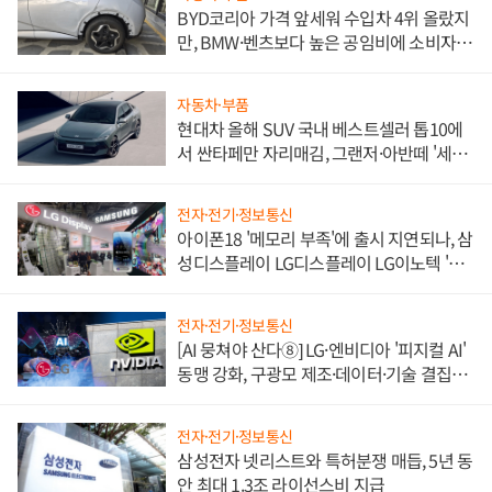
BYD코리아 가격 앞세워 수입차 4위 올랐지
만, BMW·벤츠보다 높은 공임비에 소비자
불만 폭발
자동차·부품
현대차 올해 SUV 국내 베스트셀러 톱10에
서 싼타페만 자리매김, 그랜저·아반떼 '세단
쌍끌이'로 내수 방어
전자·전기·정보통신
아이폰18 '메모리 부족'에 출시 지연되나, 삼
성디스플레이 LG디스플레이 LG이노텍 '탈
애플' 수익 다각화 속도
전자·전기·정보통신
[AI 뭉쳐야 산다⑧] LG·엔비디아 '피지컬 AI'
동맹 강화, 구광모 제조·데이터·기술 결집
해 종합 로보틱스 기업으로
전자·전기·정보통신
삼성전자 넷리스트와 특허분쟁 매듭, 5년 동
안 최대 1.3조 라이선스비 지급