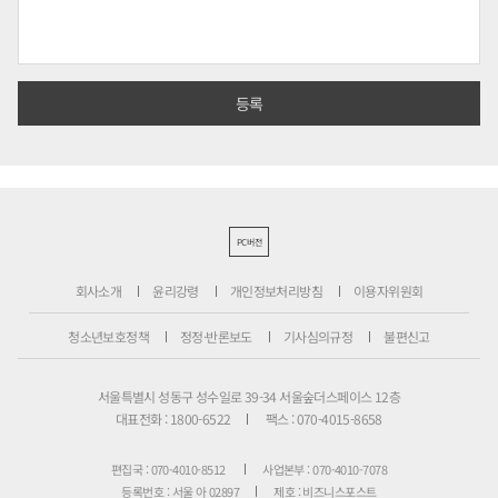
PC버전
회사소개
윤리강령
개인정보처리방침
이용자위원회
청소년보호정책
정정·반론보도
기사심의규정
불편신고
서울특별시 성동구 성수일로 39-34 서울숲더스페이스 12층
대표전화 : 1800-6522
팩스 : 070-4015-8658
편집국 : 070-4010-8512
사업본부 : 070-4010-7078
등록번호 : 서울 아 02897
제호 : 비즈니스포스트