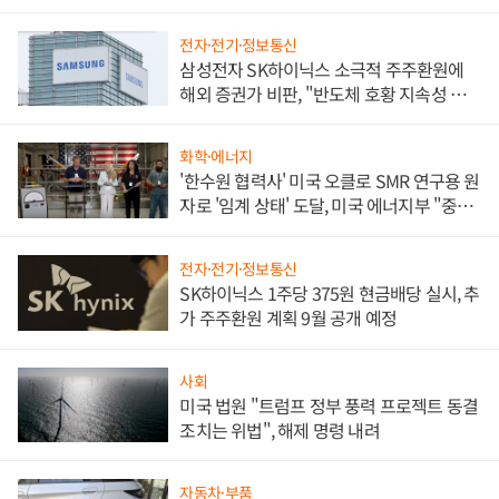
전자·전기·정보통신
삼성전자 SK하이닉스 소극적 주주환원에
해외 증권가 비판, "반도체 호황 지속성 의
문"
화학·에너지
'한수원 협력사' 미국 오클로 SMR 연구용 원
자로 '임계 상태' 도달, 미국 에너지부 "중요
한 이정표"
전자·전기·정보통신
SK하이닉스 1주당 375원 현금배당 실시, 추
가 주주환원 계획 9월 공개 예정
사회
미국 법원 "트럼프 정부 풍력 프로젝트 동결
조치는 위법", 해제 명령 내려
자동차·부품