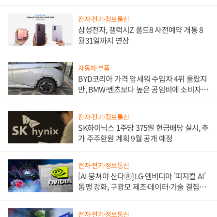
전자·전기·정보통신
삼성전자, 갤럭시Z 폴드8 사전예약 개통 8
월31일까지 연장
자동차·부품
BYD코리아 가격 앞세워 수입차 4위 올랐지
만, BMW·벤츠보다 높은 공임비에 소비자
불만 폭발
전자·전기·정보통신
SK하이닉스 1주당 375원 현금배당 실시, 추
가 주주환원 계획 9월 공개 예정
전자·전기·정보통신
[AI 뭉쳐야 산다⑧] LG·엔비디아 '피지컬 AI'
동맹 강화, 구광모 제조·데이터·기술 결집
해 종합 로보틱스 기업으로
전자·전기·정보통신