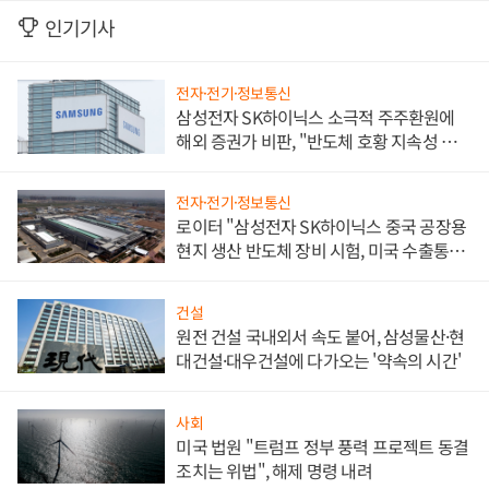
인기기사
전자·전기·정보통신
삼성전자 SK하이닉스 소극적 주주환원에
해외 증권가 비판, "반도체 호황 지속성 의
문"
전자·전기·정보통신
로이터 "삼성전자 SK하이닉스 중국 공장용
현지 생산 반도체 장비 시험, 미국 수출통제
대비"
건설
원전 건설 국내외서 속도 붙어, 삼성물산·현
대건설·대우건설에 다가오는 '약속의 시간'
사회
미국 법원 "트럼프 정부 풍력 프로젝트 동결
조치는 위법", 해제 명령 내려