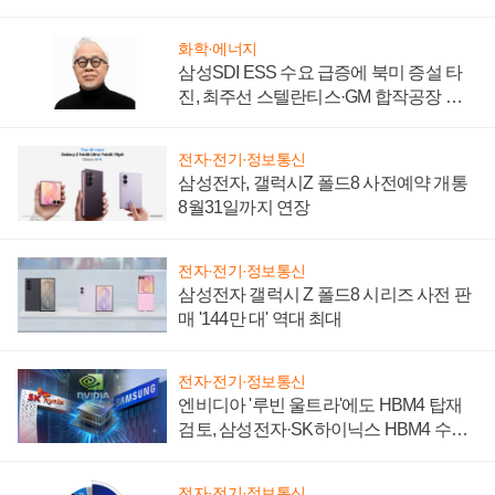
시간'
화학·에너지
삼성SDI ESS 수요 급증에 북미 증설 타
진, 최주선 스텔란티스·GM 합작공장 건
설 재추진하나
전자·전기·정보통신
삼성전자, 갤럭시Z 폴드8 사전예약 개통
8월31일까지 연장
전자·전기·정보통신
삼성전자 갤럭시 Z 폴드8 시리즈 사전 판
매 '144만 대' 역대 최대
전자·전기·정보통신
엔비디아 '루빈 울트라'에도 HBM4 탑재
검토, 삼성전자·SK하이닉스 HBM4 수율
에 주도권 갈린다
전자·전기·정보통신