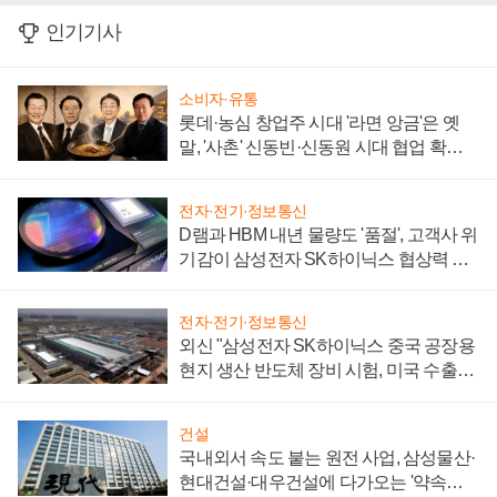
인기기사
소비자·유통
롯데·농심 창업주 시대 '라면 앙금'은 옛
말, '사촌' 신동빈·신동원 시대 협업 확대
일로
전자·전기·정보통신
D램과 HBM 내년 물량도 '품절', 고객사 위
기감이 삼성전자 SK하이닉스 협상력 더
키워
전자·전기·정보통신
외신 "삼성전자 SK하이닉스 중국 공장용
현지 생산 반도체 장비 시험, 미국 수출통
제 대비"
건설
국내외서 속도 붙는 원전 사업, 삼성물산·
현대건설·대우건설에 다가오는 '약속의