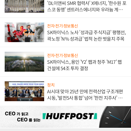
'DL이앤씨 SMR 협력사' X에너지, '한수원 포
스코 동맹' 센트러스에너지와 우라늄 계약
체결
전자·전기·정보통신
SK하이닉스 노사 '성과급 주식지급' 평행선,
곽노정 'N% 성과급' 법적 논란 벗을지 주목
전자·전기·정보통신
SK하이닉스, 용인 'Y2' 팹과 청주 'M17' 팹
건설에 54조 투자 결정
정치
AI시대 맞아 25년 만에 전력산업 구조개편
시동, '발전5사 통합' 넘어 '한전 지주사' 재편
론도