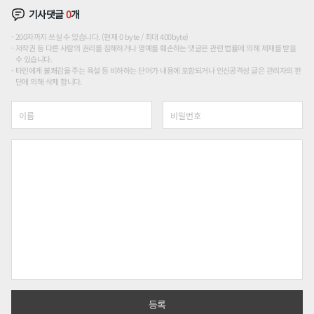
기사댓글
0
개
200자까지 쓰실 수 있습니다. (현재 0 byte / 최대 400byte)
저작권 등 다른 사람의 권리를 침해하거나 명예를 훼손하는 댓글은 관련 법률에 의해 제재를 받을
수 있습니다.
타인에게 불쾌감을 주는 욕설 등 비하하는 단어가 내용에 포함되거나 인신공격성 글은 관리자의 판
단에 의해 삭제 합니다.