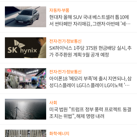
자동차·부품
현대차 올해 SUV 국내 베스트셀러 톱10에
서 싼타페만 자리매김, 그랜저·아반떼 '세단
쌍끌이'로 내수 방어
전자·전기·정보통신
SK하이닉스 1주당 375원 현금배당 실시, 추
가 주주환원 계획 9월 공개 예정
전자·전기·정보통신
아이폰18 '메모리 부족'에 출시 지연되나, 삼
성디스플레이 LG디스플레이 LG이노텍 '탈
애플' 수익 다각화 속도
사회
미국 법원 "트럼프 정부 풍력 프로젝트 동결
조치는 위법", 해제 명령 내려
화학·에너지